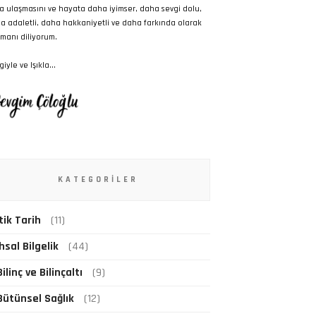
a ulaşmasını ve hayata daha iyimser, daha sevgi dolu,
a adaletli, daha hakkaniyetli ve daha farkında olarak
manı diliyorum.
iyle ve Işıkla...
KATEGORILER
tik Tarih
(11)
hsal Bilgelik
(44)
Bilinç ve Bilinçaltı
(9)
Bütünsel Sağlık
(12)