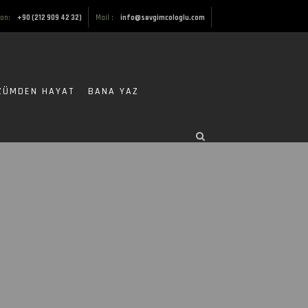
fon:
+90 (212 909 42 32)
Mail :
info@sevgimcologlu.com
ZÜMDEN HAYAT
BANA YAZ