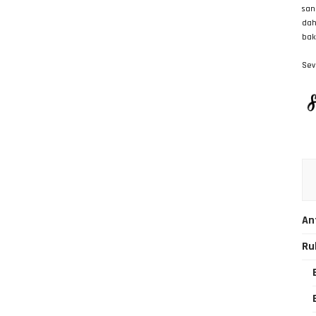
san
dah
bak
Sevg
An
Ru