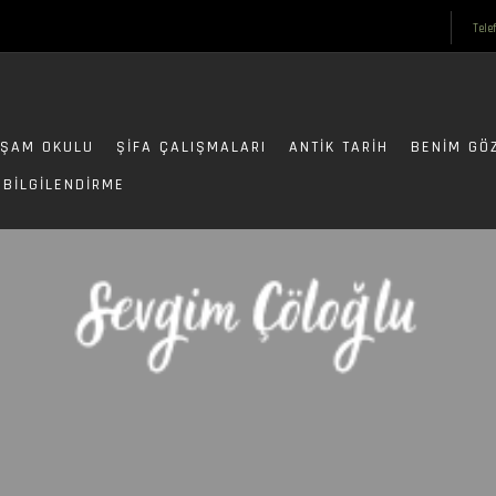
Tele
ŞAM OKULU
ŞIFA ÇALIŞMALARI
ANTIK TARIH
BENIM GÖ
BILGILENDIRME