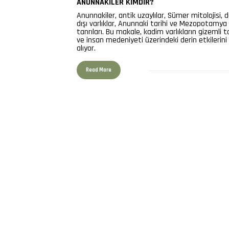
ANUNNAKILER KIMDIR?
Anunnakiler, antik uzaylılar, Sümer mitolojisi, 
dışı varlıklar, Anunnaki tarihi ve Mezopotamya
tanrıları. Bu makale, kadim varlıkların gizemli ta
ve insan medeniyeti üzerindeki derin etkilerini
alıyor.
Read More