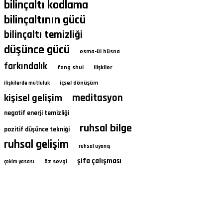
bilinçaltı kodlama
bilinçaltının gücü
bilinçaltı temizliği
düşünce gücü
esma-ül hüsna
farkındalık
feng shui
ilişkiler
içsel dönüşüm
ilişkilerde mutluluk
kişisel gelişim
meditasyon
negatif enerji temizliği
ruhsal bilge
pozitif düşünce tekniği
ruhsal gelişim
ruhsal uyanış
şifa çalışması
öz sevgi
çekim yasası