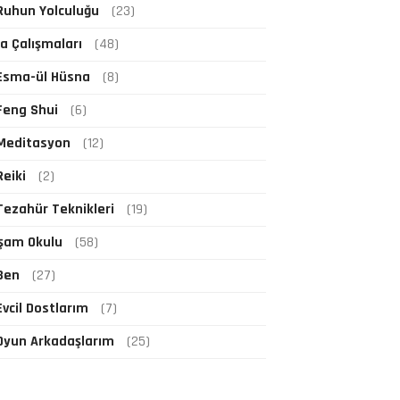
Ruhun Yolculuğu
(23)
fa Çalışmaları
(48)
Esma-ül Hüsna
(8)
Feng Shui
(6)
Meditasyon
(12)
Reiki
(2)
Tezahür Teknikleri
(19)
şam Okulu
(58)
Ben
(27)
Evcil Dostlarım
(7)
Oyun Arkadaşlarım
(25)