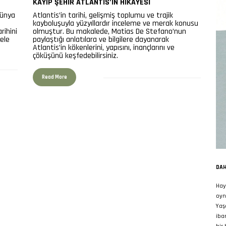
KAYIP ŞEHIR ATLANTIS’IN HIKAYESI
dünya
Atlantis’in tarihi, gelişmiş toplumu ve trajik
kayboluşuyla yüzyıllardır inceleme ve merak konusu
rihini
olmuştur. Bu makalede, Matias De Stefano’nun
 ele
paylaştığı anlatılara ve bilgilere dayanarak
Atlantis’in kökenlerini, yapısını, inançlarını ve
çöküşünü keşfedebilirsiniz.
Read More
DAH
Hay
oyn
Yaş
iba