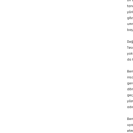
bir
tan
yür
göz
umm
baş
Değ
Tes
yokt
da 
Ben
ins
ger
dön
geç
yüz
adı
Ben
uya
etm