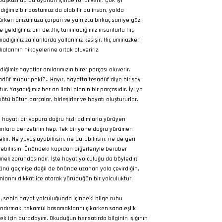
 başkası da bu oyunun içinde rol alıverir. Çok iyi
ıdığımız bir dostumuz da olabilir bu insan, yolda
ürken omzumuza çarpan ve yalnızca birkaç saniye göz
e geldiğimiz biri de..Hiç tanımadığımız insanlarla hiç
adığımız zamanlarda yollarımız kesişir. Hiç ummazken
kalarının hikayelerine ortak oluveririz.
diğimiz hayatlar anılarımızın birer parçası oluverir.
adüf müdür peki?.. Hayır, hayatta tesadüf diye bir şey
ur. Yaşadığımız her an ilahi planın bir parçasıdır. İyi ya
kötü bütün parçalar, birleşirler ve hayatı oluştururlar.
 hayatı bir vapura doğru hızlı adımlarla yürüyen
anlara benzetirim hep. Tek bir yöne doğru yürümen
ekir. Ne yavaşlayabilirsin, ne durabilirsin, ne de geri
ebilirsin. Önündeki kapıdan diğerleriyle beraber
mek zorundasındır. İşte hayat yolculuğu da böyledir;
ünü geçmişe değil de önünde uzanan yola çevirdiğin,
mlarını dikkatlice atarak yürüdüğün bir yolculuktur.
, senin hayat yolculuğunda içindeki bilge ruhu
ndırmak, tekamül basamaklarını çıkarken sana eşlik
ek için buradayım. Okuduğun her satırda bilginin ışığının