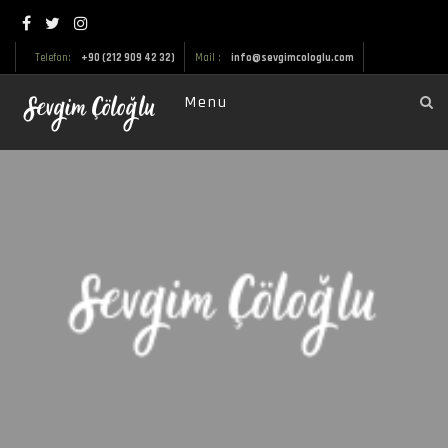
Telefon:
+90 (212 909 42 32)
Mail :
info@sevgimcologlu.com
Menu