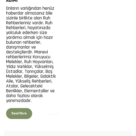
ADIMI
Onların varlığından henüz
haberdar olmasanız bile
sizinle birlikte olan Ruh
Rehberleriniz vardır. Ruh
Rehberleri, hayatınızda
yolculuk ederken size
yardımcı olmak için hazır
bulunan rehberler,
danışmanlar ve
destekçilerdir. Manevi
rehberlerimiz Koruyucu
Melekler, Ruh Hayvanları,
Yıldız Varlıklar, Yükselmiş
Üstadlar, Tanrıçalar, Baş
Melekler, Bilgeler, Galaktik
Aile, Yükseliş Rehberleri,
Atalar, Gelecekteki
Benlikler, Elementaller ve
daha fazlası olarak
yanımızdadır.
Read More