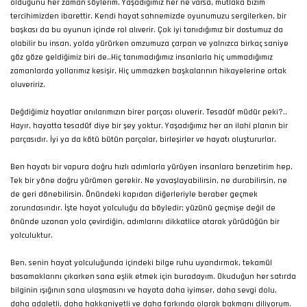
olduğunu her zaman söylerim. Yaşadığımız her ne varsa, mutlaka bizim
tercihimizden ibarettir. Kendi hayat sahnemizde oyunumuzu sergilerken, bir
başkası da bu oyunun içinde rol alıverir. Çok iyi tanıdığımız bir dostumuz da
olabilir bu insan, yolda yürürken omzumuza çarpan ve yalnızca birkaç saniye
göz göze geldiğimiz biri de..Hiç tanımadığımız insanlarla hiç ummadığımız
zamanlarda yollarımız kesişir. Hiç ummazken başkalarının hikayelerine ortak
oluveririz.
Değdiğimiz hayatlar anılarımızın birer parçası oluverir. Tesadüf müdür peki?..
Hayır, hayatta tesadüf diye bir şey yoktur. Yaşadığımız her an ilahi planın bir
parçasıdır. İyi ya da kötü bütün parçalar, birleşirler ve hayatı oluştururlar.
Ben hayatı bir vapura doğru hızlı adımlarla yürüyen insanlara benzetirim hep.
Tek bir yöne doğru yürümen gerekir. Ne yavaşlayabilirsin, ne durabilirsin, ne
de geri dönebilirsin. Önündeki kapıdan diğerleriyle beraber geçmek
zorundasındır. İşte hayat yolculuğu da böyledir; yüzünü geçmişe değil de
önünde uzanan yola çevirdiğin, adımlarını dikkatlice atarak yürüdüğün bir
yolculuktur.
Ben, senin hayat yolculuğunda içindeki bilge ruhu uyandırmak, tekamül
basamaklarını çıkarken sana eşlik etmek için buradayım. Okuduğun her satırda
bilginin ışığının sana ulaşmasını ve hayata daha iyimser, daha sevgi dolu,
daha adaletli, daha hakkaniyetli ve daha farkında olarak bakmanı diliyorum.