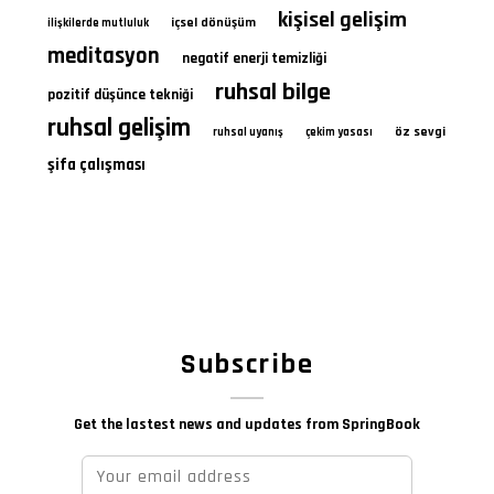
kişisel gelişim
içsel dönüşüm
ilişkilerde mutluluk
meditasyon
negatif enerji temizliği
ruhsal bilge
pozitif düşünce tekniği
ruhsal gelişim
öz sevgi
ruhsal uyanış
çekim yasası
şifa çalışması
Subscribe
Get the lastest news and updates from SpringBook