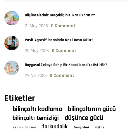
Düşünceleriniz Gerçekliğinizi Nasıl Yaratır?
21 May 2026
0 Comment
Pasif Agresif İnsanlarla Nasıl Başa Çıkılır?
20 May 2026
0 Comment
Duygusal Zekaya Sahip Bir Köpek Nasıl Yetiştirilir?
29 Nis 2026
0 Comment
Etiketler
bilinçaltı kodlama
bilinçaltının gücü
düşünce gücü
bilinçaltı temizliği
farkındalık
esma-ül hüsna
feng shui
ilişkiler