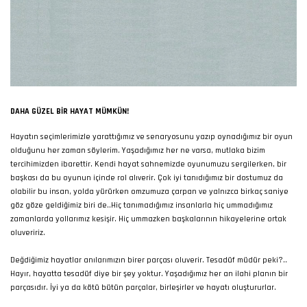
DAHA GÜZEL BIR HAYAT MÜMKÜN!
Hayatın seçimlerimizle yarattığımız ve senaryosunu yazıp oynadığımız bir oyun
olduğunu her zaman söylerim. Yaşadığımız her ne varsa, mutlaka bizim
tercihimizden ibarettir. Kendi hayat sahnemizde oyunumuzu sergilerken, bir
başkası da bu oyunun içinde rol alıverir. Çok iyi tanıdığımız bir dostumuz da
olabilir bu insan, yolda yürürken omzumuza çarpan ve yalnızca birkaç saniye
göz göze geldiğimiz biri de..Hiç tanımadığımız insanlarla hiç ummadığımız
zamanlarda yollarımız kesişir. Hiç ummazken başkalarının hikayelerine ortak
oluveririz.
Değdiğimiz hayatlar anılarımızın birer parçası oluverir. Tesadüf müdür peki?..
Hayır, hayatta tesadüf diye bir şey yoktur. Yaşadığımız her an ilahi planın bir
parçasıdır. İyi ya da kötü bütün parçalar, birleşirler ve hayatı oluştururlar.