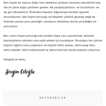
Ben hayatı bir vapura doğru hızlı adımlarla yürüyen insanlara benzetirim hep.
Tek bir yöne doğru yürümen gerekir. Ne yavaşlayabilirsin, ne durabilirsin, ne
de geri dönebilirsin. Önündeki kapıdan diğerleriyle beraber geçmek
zorundasındır. İşte hayat yolculuğu da böyledir; yüzünü geçmişe değil de
önünde uzanan yola çevirdiğin, adımlarını dikkatlice atarak yürüdüğün bir
yolculuktur.
Ben, senin hayat yolculuğunda içindeki bilge ruhu uyandırmak, tekamül
basamaklarını çıkarken sana eşlik etmek için buradayım. Okuduğun her satırda
bilginin ışığının sana ulaşmasını ve hayata daha iyimser, daha sevgi dolu,
daha adaletli, daha hakkaniyetli ve daha farkında olarak bakmanı diliyorum.
Sevgiyle ve Işıkla...
KATEGORILER