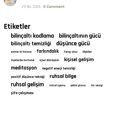
29 Nis 2026
0 Comment
Etiketler
bilinçaltı kodlama
bilinçaltının gücü
düşünce gücü
bilinçaltı temizliği
farkındalık
esma-ül hüsna
feng shui
ilişkiler
kişisel gelişim
içsel dönüşüm
ilişkilerde mutluluk
meditasyon
negatif enerji temizliği
ruhsal bilge
pozitif düşünce tekniği
ruhsal gelişim
öz sevgi
ruhsal uyanış
çekim yasası
şifa çalışması