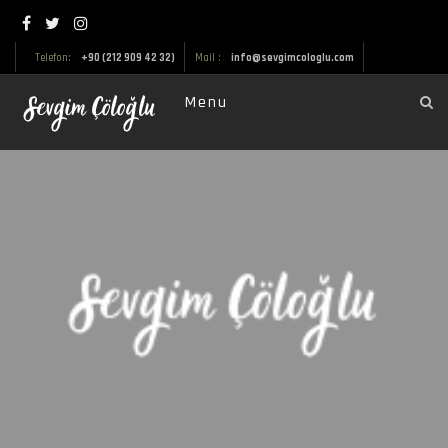
Telefon:
+90 (212 909 42 32)
Mail :
info@sevgimcologlu.com
Menu