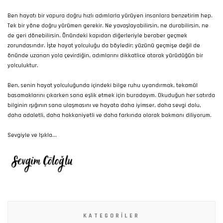
Ben hayatı bir vapura doğru hızlı adımlarla yürüyen insanlara benzetirim hep.
Tek bir yöne doğru yürümen gerekir. Ne yavaşlayabilirsin, ne durabilirsin, ne
de geri dönebilirsin. Önündeki kapıdan diğerleriyle beraber geçmek
zorundasındır. İşte hayat yolculuğu da böyledir; yüzünü geçmişe değil de
önünde uzanan yola çevirdiğin, adımlarını dikkatlice atarak yürüdüğün bir
yolculuktur.
Ben, senin hayat yolculuğunda içindeki bilge ruhu uyandırmak, tekamül
basamaklarını çıkarken sana eşlik etmek için buradayım. Okuduğun her satırda
bilginin ışığının sana ulaşmasını ve hayata daha iyimser, daha sevgi dolu,
daha adaletli, daha hakkaniyetli ve daha farkında olarak bakmanı diliyorum.
Sevgiyle ve Işıkla...
KATEGORILER