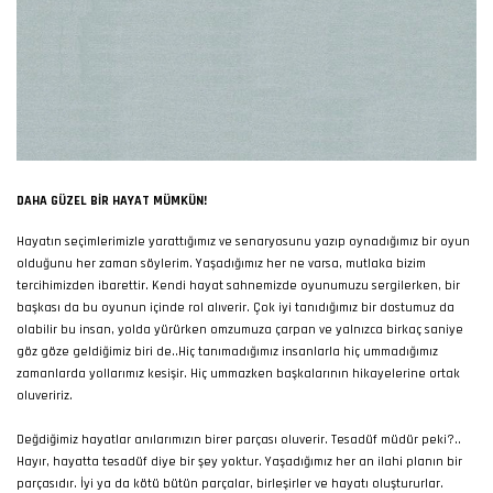
DAHA GÜZEL BIR HAYAT MÜMKÜN!
Hayatın seçimlerimizle yarattığımız ve senaryosunu yazıp oynadığımız bir oyun
olduğunu her zaman söylerim. Yaşadığımız her ne varsa, mutlaka bizim
tercihimizden ibarettir. Kendi hayat sahnemizde oyunumuzu sergilerken, bir
başkası da bu oyunun içinde rol alıverir. Çok iyi tanıdığımız bir dostumuz da
olabilir bu insan, yolda yürürken omzumuza çarpan ve yalnızca birkaç saniye
göz göze geldiğimiz biri de..Hiç tanımadığımız insanlarla hiç ummadığımız
zamanlarda yollarımız kesişir. Hiç ummazken başkalarının hikayelerine ortak
oluveririz.
Değdiğimiz hayatlar anılarımızın birer parçası oluverir. Tesadüf müdür peki?..
Hayır, hayatta tesadüf diye bir şey yoktur. Yaşadığımız her an ilahi planın bir
parçasıdır. İyi ya da kötü bütün parçalar, birleşirler ve hayatı oluştururlar.