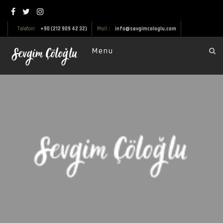
Telefon:
+90 (212 909 42 32)
Mail :
info@sevgimcologlu.com
Menu