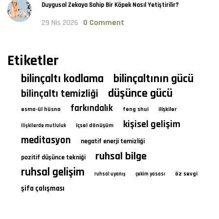
Duygusal Zekaya Sahip Bir Köpek Nasıl Yetiştirilir?
29 Nis 2026
0 Comment
Etiketler
bilinçaltı kodlama
bilinçaltının gücü
düşünce gücü
bilinçaltı temizliği
farkındalık
esma-ül hüsna
feng shui
ilişkiler
kişisel gelişim
içsel dönüşüm
ilişkilerde mutluluk
meditasyon
negatif enerji temizliği
ruhsal bilge
pozitif düşünce tekniği
ruhsal gelişim
öz sevgi
ruhsal uyanış
çekim yasası
şifa çalışması