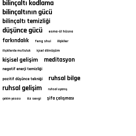
bilinçaltı kodlama
bilinçaltının gücü
bilinçaltı temizliği
düşünce gücü
esma-ül hüsna
farkındalık
feng shui
ilişkiler
içsel dönüşüm
ilişkilerde mutluluk
kişisel gelişim
meditasyon
negatif enerji temizliği
ruhsal bilge
pozitif düşünce tekniği
ruhsal gelişim
ruhsal uyanış
şifa çalışması
öz sevgi
çekim yasası