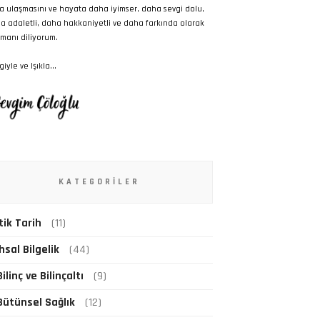
a ulaşmasını ve hayata daha iyimser, daha sevgi dolu,
a adaletli, daha hakkaniyetli ve daha farkında olarak
manı diliyorum.
iyle ve Işıkla...
KATEGORILER
tik Tarih
(11)
hsal Bilgelik
(44)
Bilinç ve Bilinçaltı
(9)
Bütünsel Sağlık
(12)