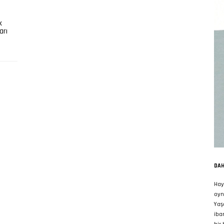
k
arı
DAH
Hay
oyn
Yaş
iba