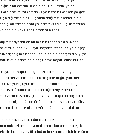
 başkası da bu oyunun içinde rol alıverir. Çok iyi
ıdığımız bir dostumuz da olabilir bu insan, yolda
ürken omzumuza çarpan ve yalnızca birkaç saniye göz
e geldiğimiz biri de..Hiç tanımadığımız insanlarla hiç
adığımız zamanlarda yollarımız kesişir. Hiç ummazken
kalarının hikayelerine ortak oluveririz.
diğimiz hayatlar anılarımızın birer parçası oluverir.
adüf müdür peki?.. Hayır, hayatta tesadüf diye bir şey
ur. Yaşadığımız her an ilahi planın bir parçasıdır. İyi ya
kötü bütün parçalar, birleşirler ve hayatı oluştururlar.
 hayatı bir vapura doğru hızlı adımlarla yürüyen
anlara benzetirim hep. Tek bir yöne doğru yürümen
ekir. Ne yavaşlayabilirsin, ne durabilirsin, ne de geri
ebilirsin. Önündeki kapıdan diğerleriyle beraber
mek zorundasındır. İşte hayat yolculuğu da böyledir;
ünü geçmişe değil de önünde uzanan yola çevirdiğin,
mlarını dikkatlice atarak yürüdüğün bir yolculuktur.
, senin hayat yolculuğunda içindeki bilge ruhu
ndırmak, tekamül basamaklarını çıkarken sana eşlik
ek için buradayım. Okuduğun her satırda bilginin ışığının