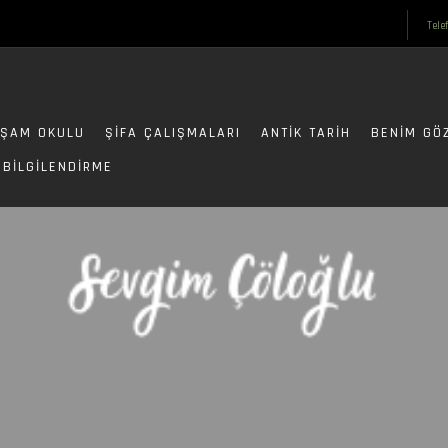
Tele
ŞAM OKULU
ŞIFA ÇALIŞMALARI
ANTIK TARIH
BENIM GÖ
BILGILENDIRME