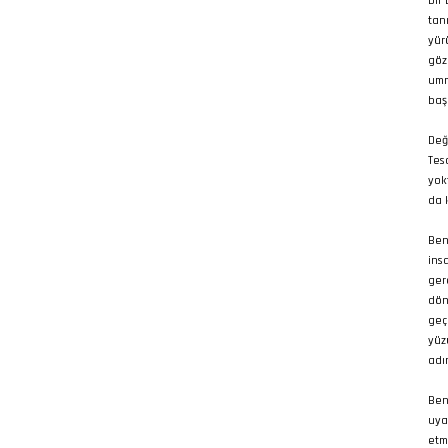
bir
tan
yür
göz
umm
baş
Değ
Tes
yokt
da 
Ben
ins
ger
dön
geç
yüz
adı
Ben
uya
etm