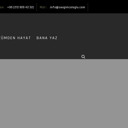
fon:
+90 (212 909 42 32)
Mail :
info@sevgimcologlu.com
ZÜMDEN HAYAT
BANA YAZ