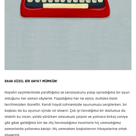
DAHA GÜZEL BIR HAYAT MÜMKÜN!
Hayatın seçimlerimizle yarattığımız ve senaryosunu yazıp oynadığımız bir oyun
olduğunu her zaman söylerim. Yaşadığımız her ne varsa, mutlaka bizim
tercihimizden ibarettir. Kendi hayat sahnemizde oyunumuzu sergilerken, bir
başkası da bu oyunun içinde rol alıverir. Çok iyi tanıdığımız bir dostumuz da
olabilir bu insan, yolda yürürken omzumuza çarpan ve yalnızca birkaç saniye
göz göze geldiğimiz biri de..Hiç tanımadığımız insanlarla hiç ummadığımız
zamanlarda yollarımız kesişir. Hiç ummazken başkalarının hikayelerine ortak
oluveririz.