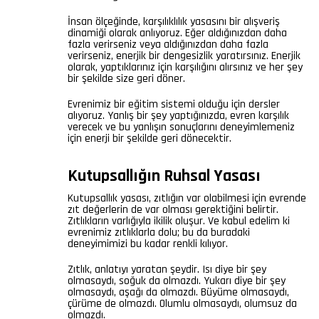
İnsan ölçeğinde, karşılıklılık yasasını bir alışveriş
dinamiği olarak anlıyoruz. Eğer aldığınızdan daha
fazla verirseniz veya aldığınızdan daha fazla
verirseniz, enerjik bir dengesizlik yaratırsınız. Enerjik
olarak, yaptıklarınız için karşılığını alırsınız ve her şey
bir şekilde size geri döner.
Evrenimiz bir eğitim sistemi olduğu için dersler
alıyoruz. Yanlış bir şey yaptığınızda, evren karşılık
verecek ve bu yanlışın sonuçlarını deneyimlemeniz
için enerji bir şekilde geri dönecektir.
Kutupsallığın Ruhsal Yasası
Kutupsallık yasası, zıtlığın var olabilmesi için evrende
zıt değerlerin de var olması gerektiğini belirtir.
Zıtlıkların varlığıyla ikilik oluşur. Ve kabul edelim ki
evrenimiz zıtlıklarla dolu; bu da buradaki
deneyimimizi bu kadar renkli kılıyor.
Zıtlık, anlatıyı yaratan şeydir. Isı diye bir şey
olmasaydı, soğuk da olmazdı. Yukarı diye bir şey
olmasaydı, aşağı da olmazdı. Büyüme olmasaydı,
çürüme de olmazdı. Olumlu olmasaydı, olumsuz da
olmazdı.