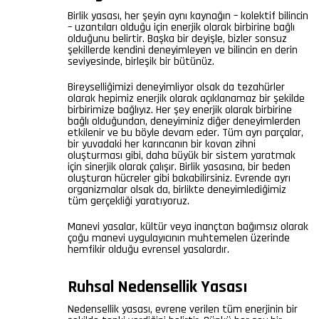
Birlik yasası, her şeyin aynı kaynağın – kolektif bilincin
– uzantıları olduğu için enerjik olarak birbirine bağlı
olduğunu belirtir. Başka bir deyişle, bizler sonsuz
şekillerde kendini deneyimleyen ve bilincin en derin
seviyesinde, birleşik bir bütünüz.
Bireyselliğimizi deneyimliyor olsak da tezahürler
olarak hepimiz enerjik olarak açıklanamaz bir şekilde
birbirimize bağlıyız. Her şey enerjik olarak birbirine
bağlı olduğundan, deneyiminiz diğer deneyimlerden
etkilenir ve bu böyle devam eder. Tüm ayrı parçalar,
bir yuvadaki her karıncanın bir kovan zihni
oluşturması gibi, daha büyük bir sistem yaratmak
için sinerjik olarak çalışır. Birlik yasasına, bir beden
oluşturan hücreler gibi bakabilirsiniz. Evrende ayrı
organizmalar olsak da, birlikte deneyimlediğimiz
tüm gerçekliği yaratıyoruz.
Manevi yasalar, kültür veya inançtan bağımsız olarak
çoğu manevi uygulayıcının muhtemelen üzerinde
hemfikir olduğu evrensel yasalardır.
Ruhsal Nedensellik Yasası
Nedensellik yasası, evrene verilen tüm enerjinin bir