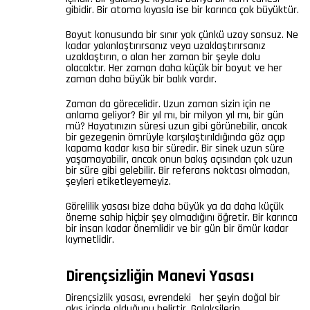
gibidir. Bir atoma kıyasla ise bir karınca çok büyüktür.
Boyut konusunda bir sınır yok çünkü uzay sonsuz. Ne
kadar yakınlaştırırsanız veya uzaklaştırırsanız
uzaklaştırın, o alan her zaman bir şeyle dolu
olacaktır. Her zaman daha küçük bir boyut ve her
zaman daha büyük bir balık vardır.
Zaman da görecelidir. Uzun zaman sizin için ne
anlama geliyor? Bir yıl mı, bir milyon yıl mı, bir gün
mü? Hayatınızın süresi uzun gibi görünebilir, ancak
bir gezegenin ömrüyle karşılaştırıldığında göz açıp
kapama kadar kısa bir süredir. Bir sinek uzun süre
yaşamayabilir, ancak onun bakış açısından çok uzun
bir süre gibi gelebilir. Bir referans noktası olmadan,
şeyleri etiketleyemeyiz.
Görelilik yasası bize daha büyük ya da daha küçük
öneme sahip hiçbir şey olmadığını öğretir. Bir karınca
bir insan kadar önemlidir ve bir gün bir ömür kadar
kıymetlidir.
Dirençsizliğin Manevi Yasası
Dirençsizlik yasası, evrendeki her şeyin doğal bir
akış içinde olduğunu belirtir. Galaksilerin