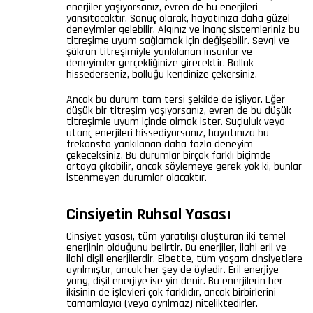
enerjiler yaşıyorsanız, evren de bu enerjileri
yansıtacaktır. Sonuç olarak, hayatınıza daha güzel
deneyimler gelebilir. Algınız ve inanç sistemleriniz bu
titreşime uyum sağlamak için değişebilir. Sevgi ve
şükran titreşimiyle yankılanan insanlar ve
deneyimler gerçekliğinize girecektir. Bolluk
hissederseniz, bolluğu kendinize çekersiniz.
Ancak bu durum tam tersi şekilde de işliyor. Eğer
düşük bir titreşim yaşıyorsanız, evren de bu düşük
titreşimle uyum içinde olmak ister. Suçluluk veya
utanç enerjileri hissediyorsanız, hayatınıza bu
frekansta yankılanan daha fazla deneyim
çekeceksiniz. Bu durumlar birçok farklı biçimde
ortaya çıkabilir, ancak söylemeye gerek yok ki, bunlar
istenmeyen durumlar olacaktır.
Cinsiyetin Ruhsal Yasası
Cinsiyet yasası, tüm yaratılışı oluşturan iki temel
enerjinin olduğunu belirtir. Bu enerjiler, ilahi eril ve
ilahi dişil enerjilerdir. Elbette, tüm yaşam cinsiyetlere
ayrılmıştır, ancak her şey de öyledir. Eril enerjiye
yang, dişil enerjiye ise yin denir. Bu enerjilerin her
ikisinin de işlevleri çok farklıdır, ancak birbirlerini
tamamlayıcı (veya ayrılmaz) niteliktedirler.