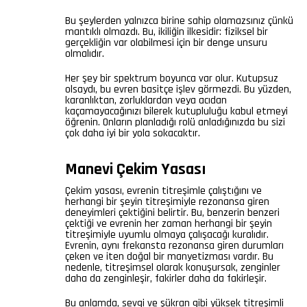
Bu şeylerden yalnızca birine sahip olamazsınız çünkü
mantıklı olmazdı. Bu, ikiliğin ilkesidir: fiziksel bir
gerçekliğin var olabilmesi için bir denge unsuru
olmalıdır.
Her şey bir spektrum boyunca var olur. Kutupsuz
olsaydı, bu evren basitçe işlev görmezdi. Bu yüzden,
karanlıktan, zorluklardan veya acıdan
kaçamayacağınızı bilerek kutupluluğu kabul etmeyi
öğrenin. Onların planladığı rolü anladığınızda bu sizi
çok daha iyi bir yola sokacaktır.
Manevi Çekim Yasası
Çekim yasası, evrenin titreşimle çalıştığını ve
herhangi bir şeyin titreşimiyle rezonansa giren
deneyimleri çektiğini belirtir. Bu, benzerin benzeri
çektiği ve evrenin her zaman herhangi bir şeyin
titreşimiyle uyumlu olmaya çalışacağı kuralıdır.
Evrenin, aynı frekansta rezonansa giren durumları
çeken ve iten doğal bir manyetizması vardır. Bu
nedenle, titreşimsel olarak konuşursak, zenginler
daha da zenginleşir, fakirler daha da fakirleşir.
Bu anlamda, sevgi ve şükran gibi yüksek titreşimli