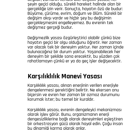
şeyin geçici olduğu, sürekli hareket halinde olan bir
gerçekliğe izin verir. Sonuçta, hayatın özü de budur:
Büyüme, çürüme, evrim, doğum ve ölüm. Sürekli bir
değişim akışı vardır ve hiçbir şey bu değişimin
gerçekleşmesini engelleyemez. Bu evrenin tek
değişmez gerçeği budur.
Değişmezlik yasası özgürleştirici olabilir çünkü bize
hayatın geçici bir olgu olduğunu öğretir. Her zaman
var olacak tek bir deneyim yoktur. Her zaman içinde
bulunacağınız bir durum yoktur. Yaşanabilecek her
deneyim bir şekilde sona erecektir, bu yüzden çok
rahatlamayın çünkü er ya da geç işler değişecektir.
Karşılıklılık Manevi Yasası
Karşılıklılık yasası, alınan enerjinin verilen enerjiyle
dengelenmesi gerektiğini belirtir. Ne ekersen onu
biçersin ve evren her zaman bir ozmoz durumunu
korumak ister; bu temel bir kuraldır.
Karşılıklılık yasası, evrenin dengeleyici mekanizması
olarak işlev görür. Bunu, organizmanın enerji
dengesizliklerine bağlı olarak deneyimleri eşleştiren
bir orkestrasyon gücü olarak hayal edin. Çoğu insan
bu dinamiği karma olarak anlar.