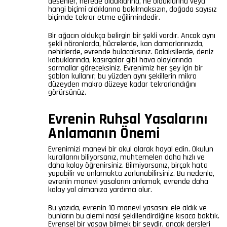
desenler, nerede olduklarına, ne olduklarına veya
hangi biçimi aldıklarına bakılmaksızın, doğada sayısız
biçimde tekrar etme eğilimindedir.
Bir ağacın oldukça belirgin bir şekli vardır. Ancak aynı
şekli nöronlarda, hücrelerde, kan damarlarınızda,
nehirlerde, evrende bulacaksınız. Galaksilerde, deniz
kabuklarında, kasırgalar gibi hava olaylarında
sarmallar göreceksiniz. Evrenimiz her şey için bir
şablon kullanır; bu yüzden aynı şekillerin mikro
düzeyden makro düzeye kadar tekrarlandığını
görürsünüz.
Evrenin Ruhsal Yasalarını
Anlamanın Önemi
Evrenimizi manevi bir okul olarak hayal edin. Okulun
kurallarını biliyorsanız, muhtemelen daha hızlı ve
daha kolay öğrenirsiniz. Bilmiyorsanız, birçok hata
yapabilir ve anlamakta zorlanabilirsiniz. Bu nedenle,
evrenin manevi yasalarını anlamak, evrende daha
kolay yol almanıza yardımcı olur.
Bu yazıda, evrenin 10 manevi yasasını ele aldık ve
bunların bu alemi nasıl şekillendirdiğine kısaca baktık.
Evrensel bir yasayı bilmek bir şeydir, ancak dersleri