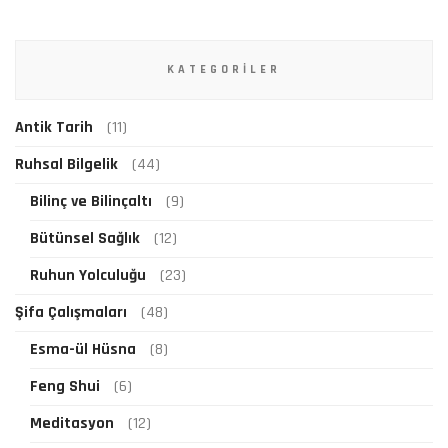
KATEGORILER
Antik Tarih
(11)
Ruhsal Bilgelik
(44)
Bilinç ve Bilinçaltı
(9)
Bütünsel Sağlık
(12)
Ruhun Yolculuğu
(23)
Şifa Çalışmaları
(48)
Esma-ül Hüsna
(8)
Feng Shui
(6)
Meditasyon
(12)