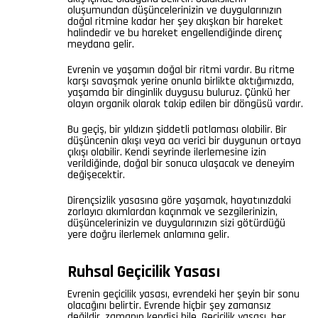
oluşumundan düşüncelerinizin ve duygularınızın
doğal ritmine kadar her şey akışkan bir hareket
halindedir ve bu hareket engellendiğinde direnç
meydana gelir.
Evrenin ve yaşamın doğal bir ritmi vardır. Bu ritme
karşı savaşmak yerine onunla birlikte aktığımızda,
yaşamda bir dinginlik duygusu buluruz. Çünkü her
olayın organik olarak takip edilen bir döngüsü vardır.
Bu geçiş, bir yıldızın şiddetli patlaması olabilir. Bir
düşüncenin akışı veya acı verici bir duygunun ortaya
çıkışı olabilir. Kendi seyrinde ilerlemesine izin
verildiğinde, doğal bir sonuca ulaşacak ve deneyim
değişecektir.
Dirençsizlik yasasına göre yaşamak, hayatınızdaki
zorlayıcı akımlardan kaçınmak ve sezgilerinizin,
düşüncelerinizin ve duygularınızın sizi götürdüğü
yere doğru ilerlemek anlamına gelir.
Ruhsal Geçicilik Yasası
Evrenin geçicilik yasası, evrendeki her şeyin bir sonu
olacağını belirtir. Evrende hiçbir şey zamansız
değildir, zamanın kendisi bile. Geçicilik yasası, her