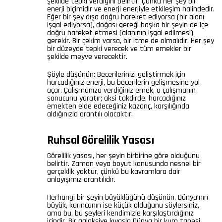
şekilde tepki verdiğini belirtir. Çünkü her şey bir
enerji biçimidir ve enerji enerjiyle etkileşim halindedir.
Eğer bir şey dışa doğru hareket ediyorsa (bir alanı
işgal ediyorsa), doğası gereği başka bir şeyin de içe
doğru hareket etmesi (alanının işgal edilmesi)
gerekir. Bir çekim varsa, bir itme de olmalıdır. Her şey
bir düzeyde tepki verecek ve tüm emekler bir
şekilde meyve verecektir.
Şöyle düşünün: Becerilerinizi geliştirmek için
harcadığınız enerji, bu becerilerin gelişmesine yol
açar. Çalışmanıza verdiğiniz emek, o çalışmanın
sonucunu yaratır; aksi takdirde, harcadığınız
emekten elde edeceğiniz kazanç, karşılığında
aldığınızla orantılı olacaktır.
Ruhsal Görelilik Yasası
Görelilik yasası, her şeyin birbirine göre olduğunu
belirtir. Zaman veya boyut konusunda nesnel bir
gerçeklik yoktur, çünkü bu kavramlara dair
anlayışımız orantılıdır.
Herhangi bir şeyin büyüklüğünü düşünün. Dünya’nın
büyük, karıncanın ise küçük olduğunu söylersiniz,
ama bu, bu şeyleri kendimizle karşılaştırdığınız
içindir. Bir galaksiye kıyasla Dünya bir kum tanesi