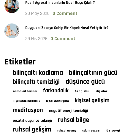
Pasif Agresif İnsanlarla Nasıl Başa Çıkılır?
20 May 2026
0 Comment
Duygusal Zekaya Sahip Bir Köpek Nasıl Yetiştirilir?
29 Nis 2026
0 Comment
Etiketler
bilinçaltı kodlama
bilinçaltının gücü
düşünce gücü
bilinçaltı temizliği
farkındalık
esma-ül hüsna
feng shui
ilişkiler
kişisel gelişim
içsel dönüşüm
ilişkilerde mutluluk
meditasyon
negatif enerji temizliği
ruhsal bilge
pozitif düşünce tekniği
ruhsal gelişim
öz sevgi
ruhsal uyanış
çekim yasası