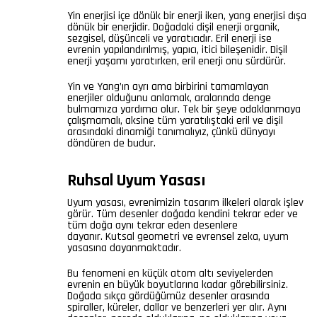
Yin enerjisi içe dönük bir enerji iken, yang enerjisi dışa
dönük bir enerjidir. Doğadaki dişil enerji organik,
sezgisel, düşünceli ve yaratıcıdır. Eril enerji ise
evrenin yapılandırılmış, yapıcı, itici bileşenidir. Dişil
enerji yaşamı yaratırken, eril enerji onu sürdürür.
Yin ve Yang’ın ayrı ama birbirini tamamlayan
enerjiler olduğunu anlamak, aralarında denge
bulmamıza yardımcı olur. Tek bir şeye odaklanmaya
çalışmamalı, aksine tüm yaratılıştaki eril ve dişil
arasındaki dinamiği tanımalıyız, çünkü dünyayı
döndüren de budur.
Ruhsal Uyum Yasası
Uyum yasası, evrenimizin tasarım ilkeleri olarak işlev
görür. Tüm desenler doğada kendini tekrar eder ve
tüm doğa aynı tekrar eden desenlere
dayanır. Kutsal geometri ve evrensel zeka, uyum
yasasına dayanmaktadır.
Bu fenomeni en küçük atom altı seviyelerden
evrenin en büyük boyutlarına kadar görebilirsiniz.
Doğada sıkça gördüğümüz desenler arasında
spiraller, küreler, dallar ve benzerleri yer alır. Aynı