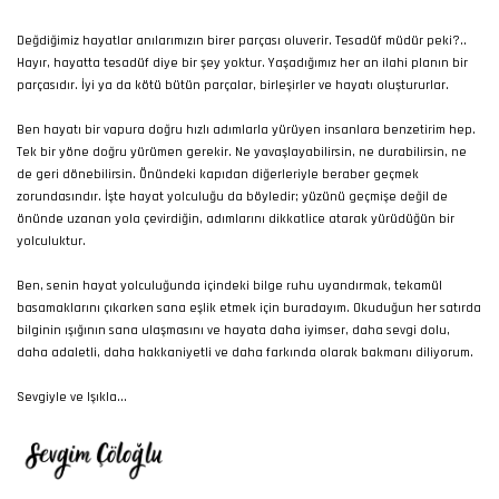
Değdiğimiz hayatlar anılarımızın birer parçası oluverir. Tesadüf müdür peki?..
Hayır, hayatta tesadüf diye bir şey yoktur. Yaşadığımız her an ilahi planın bir
parçasıdır. İyi ya da kötü bütün parçalar, birleşirler ve hayatı oluştururlar.
Ben hayatı bir vapura doğru hızlı adımlarla yürüyen insanlara benzetirim hep.
Tek bir yöne doğru yürümen gerekir. Ne yavaşlayabilirsin, ne durabilirsin, ne
de geri dönebilirsin. Önündeki kapıdan diğerleriyle beraber geçmek
zorundasındır. İşte hayat yolculuğu da böyledir; yüzünü geçmişe değil de
önünde uzanan yola çevirdiğin, adımlarını dikkatlice atarak yürüdüğün bir
yolculuktur.
Ben, senin hayat yolculuğunda içindeki bilge ruhu uyandırmak, tekamül
basamaklarını çıkarken sana eşlik etmek için buradayım. Okuduğun her satırda
bilginin ışığının sana ulaşmasını ve hayata daha iyimser, daha sevgi dolu,
daha adaletli, daha hakkaniyetli ve daha farkında olarak bakmanı diliyorum.
Sevgiyle ve Işıkla...