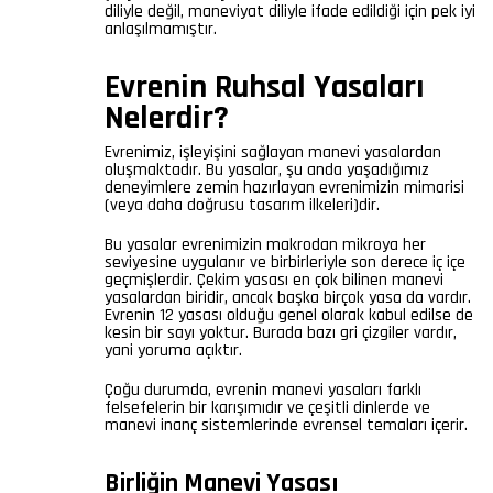
diliyle değil, maneviyat diliyle ifade edildiği için pek iyi
anlaşılmamıştır.
Evrenin Ruhsal Yasaları
Nelerdir?
Evrenimiz, işleyişini sağlayan manevi yasalardan
oluşmaktadır. Bu yasalar, şu anda yaşadığımız
deneyimlere zemin hazırlayan evrenimizin mimarisi
(veya daha doğrusu tasarım ilkeleri)dir.
Bu yasalar evrenimizin makrodan mikroya her
seviyesine uygulanır ve birbirleriyle son derece iç içe
geçmişlerdir. Çekim yasası en çok bilinen manevi
yasalardan biridir, ancak başka birçok yasa da vardır.
Evrenin 12 yasası olduğu genel olarak kabul edilse de
kesin bir sayı yoktur. Burada bazı gri çizgiler vardır,
yani yoruma açıktır.
Çoğu durumda, evrenin manevi yasaları farklı
felsefelerin bir karışımıdır ve çeşitli dinlerde ve
manevi inanç sistemlerinde evrensel temaları içerir.
Birliğin Manevi Yasası