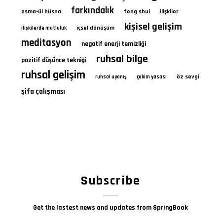
farkındalık
esma-ül hüsna
feng shui
ilişkiler
kişisel gelişim
içsel dönüşüm
ilişkilerde mutluluk
meditasyon
negatif enerji temizliği
ruhsal bilge
pozitif düşünce tekniği
ruhsal gelişim
öz sevgi
ruhsal uyanış
çekim yasası
şifa çalışması
Subscribe
Get the lastest news and updates from SpringBook