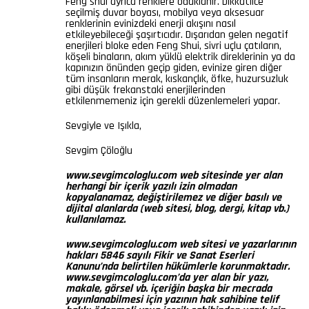
Feng shui ayrıca renklere odaklanır. Dikkatlice
seçilmiş duvar boyası, mobilya veya aksesuar
renklerinin evinizdeki enerji akışını nasıl
etkileyebileceği şaşırtıcıdır. Dışarıdan gelen negatif
enerjileri bloke eden Feng Shui, sivri uçlu çatıların,
köşeli binaların, akım yüklü elektrik direklerinin ya da
kapınızın önünden geçip giden, evinize giren diğer
tüm insanların merak, kıskançlık, öfke, huzursuzluk
gibi düşük frekanstaki enerjilerinden
etkilenmemeniz için gerekli düzenlemeleri yapar.
Sevgiyle ve Işıkla,
Sevgim Çöloğlu
www.sevgimcologlu.com web sitesinde yer alan
herhangi bir içerik yazılı izin olmadan
kopyalanamaz, değiştirilemez ve diğer basılı ve
dijital alanlarda (web sitesi, blog, dergi, kitap vb.)
kullanılamaz.
www.sevgimcologlu.com web sitesi ve yazarlarının
hakları 5846 sayılı Fikir ve Sanat Eserleri
Kanunu’nda belirtilen hükümlerle korunmaktadır.
www.sevgimcologlu.com’da yer alan bir yazı,
makale, görsel vb. içeriğin başka bir mecrada
yayınlanabilmesi için yazının hak sahibine telif