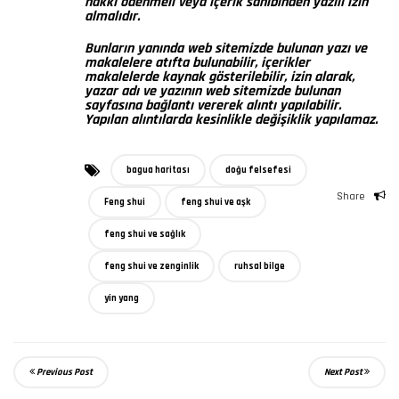
hakkı ödenmeli veya içerik sahibinden yazılı izin
almalıdır.
Bunların yanında web sitemizde bulunan yazı ve
makalelere atıfta bulunabilir, içerikler
makalelerde kaynak gösterilebilir, izin alarak,
yazar adı ve yazının web sitemizde bulunan
sayfasına bağlantı vererek alıntı yapılabilir.
Yapılan alıntılarda kesinlikle değişiklik yapılamaz.
bagua haritası
doğu felsefesi
Share
Feng shui
feng shui ve aşk
feng shui ve sağlık
feng shui ve zenginlik
ruhsal bilge
yin yang
Previous Post
Next Post