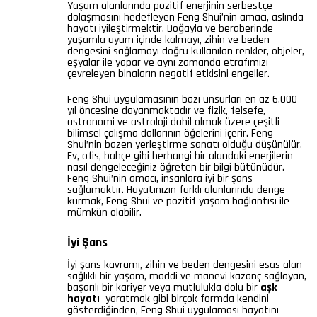
Yaşam alanlarında pozitif enerjinin serbestçe
dolaşmasını hedefleyen Feng Shui’nin amacı, aslında
hayatı iyileştirmektir. Doğayla ve beraberinde
yaşamla uyum içinde kalmayı, zihin ve beden
dengesini sağlamayı doğru kullanılan renkler, objeler,
eşyalar ile yapar ve aynı zamanda etrafımızı
çevreleyen binaların negatif etkisini engeller.
Feng Shui uygulamasının bazı unsurları en az 6.000
yıl öncesine dayanmaktadır ve fizik, felsefe,
astronomi ve astroloji dahil olmak üzere çeşitli
bilimsel çalışma dallarının öğelerini içerir. Feng
Shui’nin bazen yerleştirme sanatı olduğu düşünülür.
Ev, ofis, bahçe gibi herhangi bir alandaki enerjilerin
nasıl dengeleceğiniz öğreten bir bilgi bütünüdür.
Feng Shui’nin amacı, insanlara iyi bir şans
sağlamaktır. Hayatınızın farklı alanlarında denge
kurmak, Feng Shui ve pozitif yaşam bağlantısı ile
mümkün olabilir.
İyi Şans
İyi şans kavramı, zihin ve beden dengesini esas alan
sağlıklı bir yaşam, maddi ve manevi kazanç sağlayan,
başarılı bir kariyer veya mutlulukla dolu bir
aşk
hayatı
yaratmak gibi birçok formda kendini
gösterdiğinden, Feng Shui uygulaması hayatını