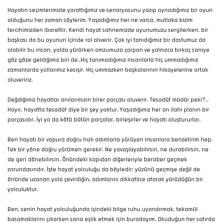
Hayatın seçimlerimizle yarattığımız ve senaryosunu yazıp oynadığımız bir oyun
olduğunu her zaman söylerim. Yaşadığımız her ne varsa, mutlaka bizim
tercihimizden ibarettir. Kendi hayat sahnemizde oyunumuzu sergilerken, bir
başkası da bu oyunun içinde rol alıverir. Çok iyi tanıdığımız bir dostumuz da
olabilir bu insan, yolda yürürken omzumuza çarpan ve yalnızca birkaç saniye
göz göze geldiğimiz biri de..Hiç tanımadığımız insanlarla hiç ummadığımız
zamanlarda yollarımız kesişir. Hiç ummazken başkalarının hikayelerine ortak
oluveririz.
Değdiğimiz hayatlar anılarımızın birer parçası oluverir. Tesadüf müdür peki?..
Hayır, hayatta tesadüf diye bir şey yoktur. Yaşadığımız her an ilahi planın bir
parçasıdır. İyi ya da kötü bütün parçalar, birleşirler ve hayatı oluştururlar.
Ben hayatı bir vapura doğru hızlı adımlarla yürüyen insanlara benzetirim hep.
Tek bir yöne doğru yürümen gerekir. Ne yavaşlayabilirsin, ne durabilirsin, ne
de geri dönebilirsin. Önündeki kapıdan diğerleriyle beraber geçmek
zorundasındır. İşte hayat yolculuğu da böyledir; yüzünü geçmişe değil de
önünde uzanan yola çevirdiğin, adımlarını dikkatlice atarak yürüdüğün bir
yolculuktur.
Ben, senin hayat yolculuğunda içindeki bilge ruhu uyandırmak, tekamül
basamaklarını çıkarken sana eşlik etmek için buradayım. Okuduğun her satırda