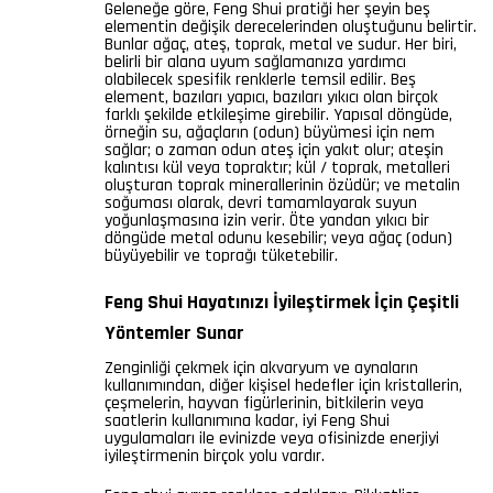
Geleneğe göre, Feng Shui pratiği her şeyin beş
elementin değişik derecelerinden oluştuğunu belirtir.
Bunlar ağaç, ateş, toprak, metal ve sudur. Her biri,
belirli bir alana uyum sağlamanıza yardımcı
olabilecek spesifik renklerle temsil edilir. Beş
element, bazıları yapıcı, bazıları yıkıcı olan birçok
farklı şekilde etkileşime girebilir. Yapısal döngüde,
örneğin su, ağaçların (odun) büyümesi için nem
sağlar; o zaman odun ateş için yakıt olur; ateşin
kalıntısı kül veya topraktır; kül / toprak, metalleri
oluşturan toprak minerallerinin özüdür; ve metalin
soğuması olarak, devri tamamlayarak suyun
yoğunlaşmasına izin verir. Öte yandan yıkıcı bir
döngüde metal odunu kesebilir; veya ağaç (odun)
büyüyebilir ve toprağı tüketebilir.
Feng Shui Hayatınızı İyileştirmek İçin Çeşitli
Yöntemler Sunar
Zenginliği çekmek için akvaryum ve aynaların
kullanımından, diğer kişisel hedefler için kristallerin,
çeşmelerin, hayvan figürlerinin, bitkilerin veya
saatlerin kullanımına kadar, iyi Feng Shui
uygulamaları ile evinizde veya ofisinizde enerjiyi
iyileştirmenin birçok yolu vardır.