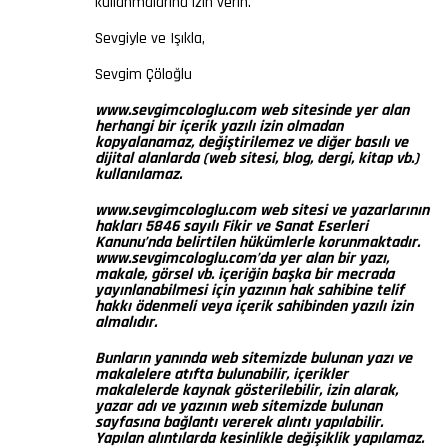
kullanmalarına izin verin.
Sevgiyle ve Işıkla,
Sevgim Çöloğlu
www.sevgimcologlu.com web sitesinde yer alan
herhangi bir içerik yazılı izin olmadan
kopyalanamaz, değiştirilemez ve diğer basılı ve
dijital alanlarda (web sitesi, blog, dergi, kitap vb.)
kullanılamaz.
www.sevgimcologlu.com web sitesi ve yazarlarının
hakları 5846 sayılı Fikir ve Sanat Eserleri
Kanunu’nda belirtilen hükümlerle korunmaktadır.
www.sevgimcologlu.com’da yer alan bir yazı,
makale, görsel vb. içeriğin başka bir mecrada
yayınlanabilmesi için yazının hak sahibine telif
hakkı ödenmeli veya içerik sahibinden yazılı izin
almalıdır.
Bunların yanında web sitemizde bulunan yazı ve
makalelere atıfta bulunabilir, içerikler
makalelerde kaynak gösterilebilir, izin alarak,
yazar adı ve yazının web sitemizde bulunan
sayfasına bağlantı vererek alıntı yapılabilir.
Yapılan alıntılarda kesinlikle değişiklik yapılamaz.