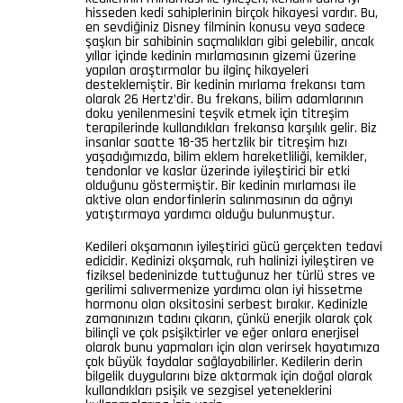
hisseden kedi sahiplerinin birçok hikayesi vardır. Bu,
en sevdiğiniz Disney filminin konusu veya sadece
şaşkın bir sahibinin saçmalıkları gibi gelebilir, ancak
yıllar içinde kedinin mırlamasının gizemi üzerine
yapılan araştırmalar bu ilginç hikayeleri
desteklemiştir. Bir kedinin mırlama frekansı tam
olarak 26 Hertz’dir. Bu frekans, bilim adamlarının
doku yenilenmesini teşvik etmek için titreşim
terapilerinde kullandıkları frekansa karşılık gelir. Biz
insanlar saatte 18-35 hertzlik bir titreşim hızı
yaşadığımızda, bilim eklem hareketliliği, kemikler,
tendonlar ve kaslar üzerinde iyileştirici bir etki
olduğunu göstermiştir. Bir kedinin mırlaması ile
aktive olan endorfinlerin salınmasının da ağrıyı
yatıştırmaya yardımcı olduğu bulunmuştur.
Kedileri okşamanın iyileştirici gücü gerçekten tedavi
edicidir. Kedinizi okşamak, ruh halinizi iyileştiren ve
fiziksel bedeninizde tuttuğunuz her türlü stres ve
gerilimi salıvermenize yardımcı olan iyi hissetme
hormonu olan oksitosini serbest bırakır. Kedinizle
zamanınızın tadını çıkarın, çünkü enerjik olarak çok
bilinçli ve çok psişiktirler ve eğer onlara enerjisel
olarak bunu yapmaları için alan verirsek hayatımıza
çok büyük faydalar sağlayabilirler. Kedilerin derin
bilgelik duygularını bize aktarmak için doğal olarak
kullandıkları psişik ve sezgisel yeteneklerini