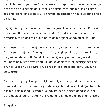
olabilir bu insan, yolda yürürken omzumuza çarpan ve yalnızca birkaç saniye
göz göze geldiğimiz biri de..Hiç tanımadığımız insanlarla hiç ummadığımız
zamanlarda yollarımız kesişir. Hiç ummazken başkalarının hikayelerine ortak
oluveririz.
Değdiğimiz hayatlar anılarımızın birer parçası oluverir. Tesadüf müdür peki?..
Hayır, hayatta tesadüf diye bir şey yoktur. Yaşadığımız her an ilahi planın bir
parçasıdır. İyi ya da kötü bütün parçalar, birleşirler ve hayatı oluştururlar.
Ben hayatı bir vapura doğru hızlı adımlarla yürüyen insanlara benzetirim hep.
Tek bir yöne doğru yürümen gerekir. Ne yavaşlayabilirsin, ne durabilirsin, ne
de geri dönebilirsin. Önündeki kapıdan diğerleriyle beraber geçmek
zorundasındır. İşte hayat yolculuğu da böyledir; yüzünü geçmişe değil de
önünde uzanan yola çevirdiğin, adımlarını dikkatlice atarak yürüdüğün bir
yolculuktur.
Ben, senin hayat yolculuğunda içindeki bilge ruhu uyandırmak, tekamül
basamaklarını çıkarken sana eşlik etmek için buradayım. Okuduğun her satırda
bilginin ışığının sana ulaşmasını ve hayata daha iyimser, daha sevgi dolu,
daha adaletli, daha hakkaniyetli ve daha farkında olarak bakmanı diliyorum.
Sevgiyle ve Işıkla...