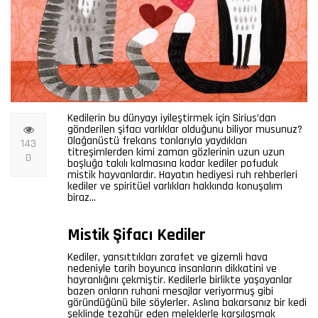
Kedilerin bu dünyayı iyileştirmek için Sirius’dan
gönderilen şifacı varlıklar olduğunu biliyor musunuz?
Olağanüstü frekans tonlarıyla yaydıkları
143
titreşimlerden kimi zaman gözlerinin uzun uzun
0
boşluğa takılı kalmasına kadar kediler pofuduk
mistik hayvanlardır. Hayatın hediyesi ruh rehberleri
kediler ve spiritüel varlıkları hakkında konuşalım
biraz…
Mistik Şifacı Kediler
Kediler, yansıttıkları zarafet ve gizemli hava
nedeniyle tarih boyunca insanların dikkatini ve
hayranlığını çekmiştir. Kedilerle birlikte yaşayanlar
bazen onların ruhani mesajlar veriyormuş gibi
göründüğünü bile söylerler. Aslına bakarsanız bir kedi
şeklinde tezahür eden meleklerle karşılaşmak