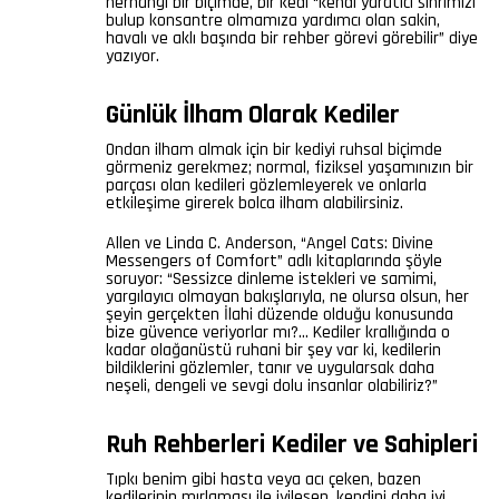
herhangi bir biçimde, bir kedi “kendi yaratıcı sihrimizi
bulup konsantre olmamıza yardımcı olan sakin,
havalı ve aklı başında bir rehber görevi görebilir” diye
yazıyor.
Günlük İlham Olarak Kediler
Ondan ilham almak için bir kediyi ruhsal biçimde
görmeniz gerekmez; normal, fiziksel yaşamınızın bir
parçası olan kedileri gözlemleyerek ve onlarla
etkileşime girerek bolca ilham alabilirsiniz.
Allen ve Linda C. Anderson, “Angel Cats: Divine
Messengers of Comfort” adlı kitaplarında şöyle
soruyor: “Sessizce dinleme istekleri ve samimi,
yargılayıcı olmayan bakışlarıyla, ne olursa olsun, her
şeyin gerçekten İlahi düzende olduğu konusunda
bize güvence veriyorlar mı?… Kediler krallığında o
kadar olağanüstü ruhani bir şey var ki, kedilerin
bildiklerini gözlemler, tanır ve uygularsak daha
neşeli, dengeli ve sevgi dolu insanlar olabiliriz?”
Ruh Rehberleri Kediler ve Sahipleri
Tıpkı benim gibi hasta veya acı çeken, bazen
kedilerinin mırlaması ile iyileşen, kendini daha iyi