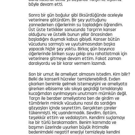
böyle devam etti.
Sonra bir gün boğulur gibi öksürdüğünde aceleyle
veterinere götürdüm. Bir şey yuttuğunu
zannederken ciğerlerinin su topladığını öğrendim.
Üst üste tetkikler sonucunda Tarçın’ın kanser
olduğunu ve üstelik bunun yıllar öncesinden
başladığını duymak kabus gibiydi. Kanser bütün
vücudunu sarmıştı ve uyutulmasından başka
yapacak hiçbir şey yoktu. Birkaç gün boyunca
ciğerlerinde biriken suyu çekip onu rahatlatmak için
veterinere gitmeye devam ettim. Fakat zaman
daralıyordu ve bir karar vermem lazımdı.
Son bir umut ile ameliyat olmasını istedim. Kim bilir?
Belki de kanserli hücreler temizlenebilirdi. Evden
çıkarken benimle gelmek istemeyişini ve ameliyata
girerken elbiseme sıkı sıkıya geçirdiği tırnaklarıyla
kucağımdan ayrılmayışını unutmam mümkün değil.
Tarçın ile beraber ameliyatına ben de girdim ve
tümörlerin minicik vücudunu nasıl da sardığını
gözyaşları içinde seyrettim. Gerçekten çareler
tükenmişti. Hiç uyandırmadık. Sevdim, öptüm,
teşekkür ettim ve vedalaştım. Kendimi suçlamayı
ise bir türlü bırakamadım. Benim karnımda ve
başımın üzerinde uyurken büyük ihtimalle
bedenimdeki negatif enerjiyi temizleyip kendini