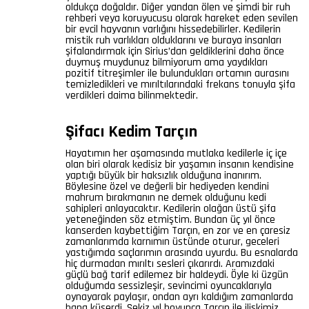
oldukça doğaldır. Diğer yandan ölen ve şimdi bir ruh
rehberi veya koruyucusu olarak hareket eden sevilen
bir evcil hayvanın varlığını hissedebilirler. Kedilerin
mistik ruh varlıkları olduklarını ve buraya insanları
şifalandırmak için Sirius’dan geldiklerini daha önce
duymuş muydunuz bilmiyorum ama yaydıkları
pozitif titreşimler ile bulundukları ortamın aurasını
temizledikleri ve mırıltılarındaki frekans tonuyla şifa
verdikleri daima bilinmektedir.
Şifacı Kedim Tarçın
Hayatımın her aşamasında mutlaka kedilerle iç içe
olan biri olarak kedisiz bir yaşamın insanın kendisine
yaptığı büyük bir haksızlık olduğuna inanırım.
Böylesine özel ve değerli bir hediyeden kendini
mahrum bırakmanın ne demek olduğunu kedi
sahipleri anlayacaktır. Kedilerin olağan üstü şifa
yeteneğinden söz etmiştim. Bundan üç yıl önce
kanserden kaybettiğim Tarçın, en zor ve en çaresiz
zamanlarımda karnımın üstünde oturur, geceleri
yastığımda saçlarımın arasında uyurdu. Bu esnalarda
hiç durmadan mırıltı sesleri çıkarırdı. Aramızdaki
güçlü bağ tarif edilemez bir haldeydi. Öyle ki üzgün
olduğumda sessizleşir, sevincimi oyuncaklarıyla
oynayarak paylaşır, ondan ayrı kaldığım zamanlarda
bana küserdi. Sekiz yıl boyunca Tarçın ile ilişkimiz