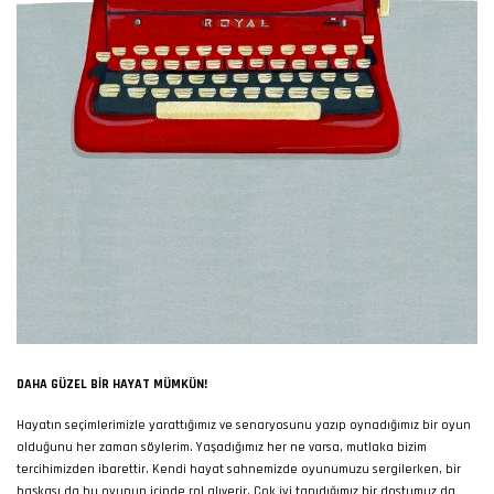
DAHA GÜZEL BIR HAYAT MÜMKÜN!
Hayatın seçimlerimizle yarattığımız ve senaryosunu yazıp oynadığımız bir oyun
olduğunu her zaman söylerim. Yaşadığımız her ne varsa, mutlaka bizim
tercihimizden ibarettir. Kendi hayat sahnemizde oyunumuzu sergilerken, bir
başkası da bu oyunun içinde rol alıverir. Çok iyi tanıdığımız bir dostumuz da