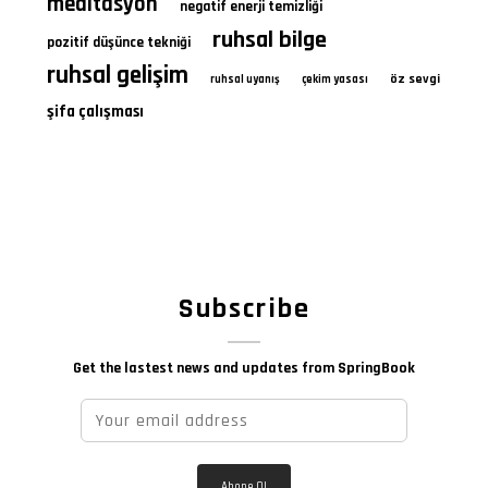
meditasyon
negatif enerji temizliği
ruhsal bilge
pozitif düşünce tekniği
ruhsal gelişim
öz sevgi
ruhsal uyanış
çekim yasası
şifa çalışması
Subscribe
Get the lastest news and updates from SpringBook