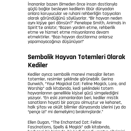
İnananlar bazen ölmeden önce insan dostlarıyla
güçlü bağlar besleyen kedilerin öbür dünyadan
onlara koruyucular ve ruhani rehberliğin taşıyıcıları
olarak göründüğünü söylüyorlar. “Bir hayvan neden
aynı kişiye geri dönsün?” Penelope Smith, Animals in
Spirit’te anlatır; “Bazen yardım etme, rehberlik
etme ve hizmet etme misyonlarına devam
etmektirler. “Bazı hayvan dostlarımız onlarsız
yapamayacağınızı düşünüyor!”
Sembolik Hayvan Totemleri Olarak
Kediler
Kediler ayrıca sembolik manevi mesajlar ileten
totemler, resimler şeklinde görünebilir. Gerina
Dunwich, “Your Magickal Cat: Feline Magick, Lore, and
Worship” adlı kitabında, kedi şeklindeki totem
hayvanlarının genellikle kişisel gücü simgelediğini
yazıyor. “En eski zamanlardan beri, kediler mistik
sanatların hayati bir parçası olmuştur ve kehanet,
halk şifası ve okült bilimler dünyasında izlerini (ya da
“pençe izi” mi demeliyim) bırakmışlardır.”
Ellen Dugan, “The Enchanted Cat: Feline
Fascinations, Spells & Magick” adlı kitabında,