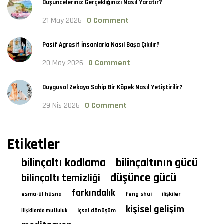
Düşünceleriniz Gerçekliğinizi Nasıl Yaratır?
21 May 2026
0 Comment
Pasif Agresif İnsanlarla Nasıl Başa Çıkılır?
20 May 2026
0 Comment
Duygusal Zekaya Sahip Bir Köpek Nasıl Yetiştirilir?
29 Nis 2026
0 Comment
Etiketler
bilinçaltı kodlama
bilinçaltının gücü
düşünce gücü
bilinçaltı temizliği
farkındalık
esma-ül hüsna
feng shui
ilişkiler
kişisel gelişim
içsel dönüşüm
ilişkilerde mutluluk