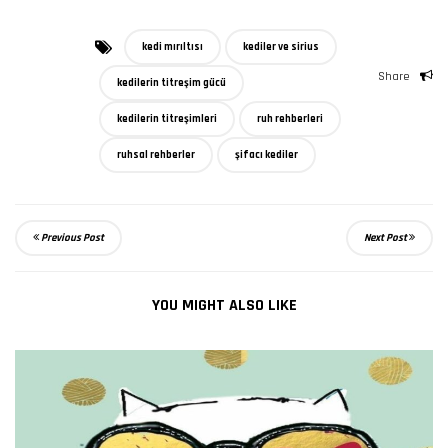
kedi mırıltısı
kediler ve sirius
Share
kedilerin titreşim gücü
kedilerin titreşimleri
ruh rehberleri
ruhsal rehberler
şifacı kediler
Previous Post
Next Post
YOU MIGHT ALSO LIKE