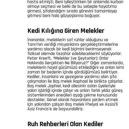
hasta etmişti. Beni iyileştirirken bir anlamda kurban
olmayı seçmesi ve belki de bu sebeple hayatıma
girmesi, şifalandığım sırada görevini tamamlayıp
gitmesi beni hala gözyaşlarına boğuyor.
Kedi Kılığına Giren Melekler
İnananlar, meleklerin saf ruhlar olduğunu ve
Tanrı’nın verdiği misyonlarını gerçekleştirmelerine
yardımcı olacak bir kedi biçimini benimseyerek
fiziksel alemde tezahür edebileceklerini söylüyorlar.
Peter Kreeft, “Melekler (ve Şeytanlar): Onlar
Hakkında Gerçekten Ne Biliyoruz?” Diğer zamanlarda,
meleklerin hayal gücümüzü etkilediğini ve onları kimi
zaman bir bedenin içinde gördüğümüzü belirtiyor.
Kediler, insanlara ve gezegene yardımcı olan şifa
çalışmaları ile Baş melek Raphael ile birlikte çalışırlar.
Baş melek Jophiel, kedi ailesinin aslan üyeleriyle
yakın işbirliği içinde çalışır ve onları farklı yıldız güneş
sistemlerinden enerjileri aşağı çekme konusunda
destekler. Genel olarak hayvanlara yardım etmek
için yakından çalışan Baş melek Fhelyai ve Assisi’li
Aziz Francis’e de başvurabiliriz.
Ruh Rehberleri Olan Kediler