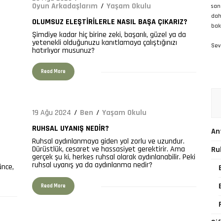
Oyun Arkadaşlarım
Yaşam Okulu
san
dah
OLUMSUZ ELEŞTIRILERLE NASIL BAŞA ÇIKARIZ?
bak
1193
Şimdiye kadar hiç birine zeki, başarılı, güzel ya da
yetenekli olduğunuzu kanıtlamaya çalıştığınızı
Sevg
hatırlıyor musunuz?
Read More
19 Ağu 2024
Ben
Yaşam Okulu
RUHSAL UYANIŞ NEDIR?
An
E
Ruhsal aydınlanmaya giden yol zorlu ve uzundur.
654
Dürüstlük, cesaret ve hassasiyet gerektirir. Ama
Ru
gerçek şu ki, herkes ruhsal olarak aydınlanabilir. Peki
ruhsal uyanış ya da aydınlanma nedir?
ünce,
Read More