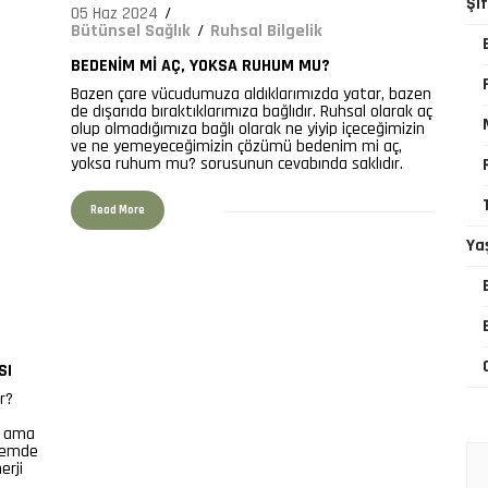
Şi
05 Haz 2024
Bütünsel Sağlık
Ruhsal Bilgelik
BEDENIM MI AÇ, YOKSA RUHUM MU?
Bazen çare vücudumuza aldıklarımızda yatar, bazen
de dışarıda bıraktıklarımıza bağlıdır. Ruhsal olarak aç
olup olmadığımıza bağlı olarak ne yiyip içeceğimizin
ve ne yemeyeceğimizin çözümü bedenim mi aç,
yoksa ruhum mu? sorusunun cevabında saklıdır.
Read More
Ya
SI
r?
it ama
ylemde
erji