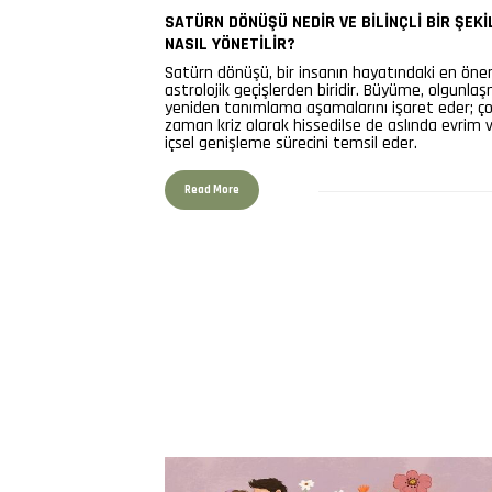
SATÜRN DÖNÜŞÜ NEDIR VE BILINÇLI BIR ŞEKI
NASIL YÖNETILIR?
Satürn dönüşü, bir insanın hayatındaki en öne
astrolojik geçişlerden biridir. Büyüme, olgunla
yeniden tanımlama aşamalarını işaret eder; ç
zaman kriz olarak hissedilse de aslında evrim 
içsel genişleme sürecini temsil eder.
Read More
430