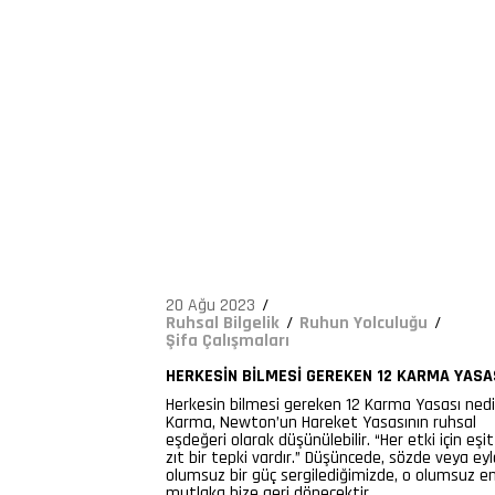
1230
20 Ağu 2023
Ruhsal Bilgelik
Ruhun Yolculuğu
Şifa Çalışmaları
HERKESIN BILMESI GEREKEN 12 KARMA YASA
Herkesin bilmesi gereken 12 Karma Yasası nedi
Karma, Newton’un Hareket Yasasının ruhsal
eşdeğeri olarak düşünülebilir. “Her etki için eş
zıt bir tepki vardır.” Düşüncede, sözde veya e
olumsuz bir güç sergilediğimizde, o olumsuz en
mutlaka bize geri dönecektir.