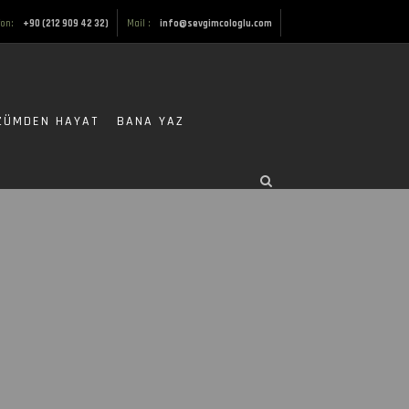
fon:
+90 (212 909 42 32)
Mail :
info@sevgimcologlu.com
ZÜMDEN HAYAT
BANA YAZ