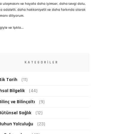
a ulaşmasını ve hayata daha iyimser, daha sevgi dolu,
a adaletli, daha hakkaniyetli ve daha farkında olarak
manı diliyorum.
iyle ve Işıkla...
KATEGORILER
tik Tarih
(11)
hsal Bilgelik
(44)
Bilinç ve Bilinçaltı
(9)
Bütünsel Sağlık
(12)
Ruhun Yolculuğu
(23)