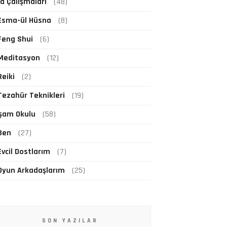
fa Çalışmaları
(48)
Esma-ül Hüsna
(8)
Feng Shui
(6)
Meditasyon
(12)
Reiki
(2)
Tezahür Teknikleri
(19)
şam Okulu
(58)
Ben
(27)
Evcil Dostlarım
(7)
Oyun Arkadaşlarım
(25)
SON YAZILAR