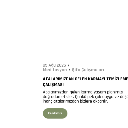
9034
05 Ağu 2025
Meditasyon
Şifa Çalışmaları
ATALARIMIZDAN GELEN KARMAYI TEMIZLEM
ÇALIŞMASI
Atalarımızdan gelen karma yaşam planımızı
doğrudan etkiler. Çünkü pek çok duygu ve düş
inanç atalarımızdan bizlere aktarılır.
Read More