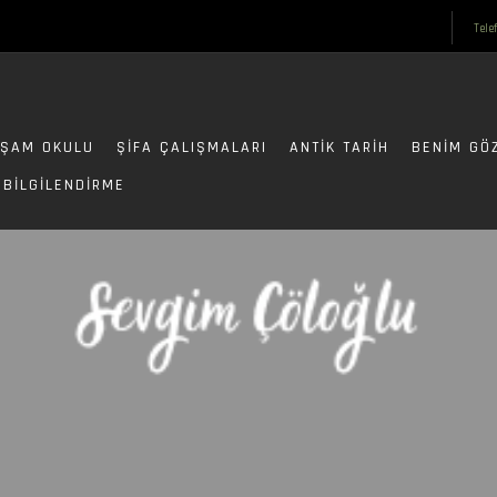
Tele
ŞAM OKULU
ŞIFA ÇALIŞMALARI
ANTIK TARIH
BENIM GÖ
BILGILENDIRME