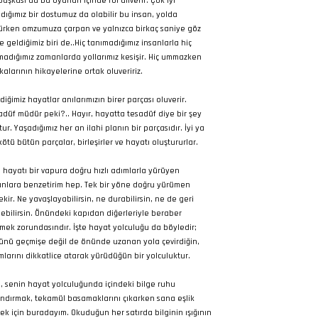
 başkası da bu oyunun içinde rol alıverir. Çok iyi
ıdığımız bir dostumuz da olabilir bu insan, yolda
ürken omzumuza çarpan ve yalnızca birkaç saniye göz
e geldiğimiz biri de..Hiç tanımadığımız insanlarla hiç
adığımız zamanlarda yollarımız kesişir. Hiç ummazken
kalarının hikayelerine ortak oluveririz.
diğimiz hayatlar anılarımızın birer parçası oluverir.
adüf müdür peki?.. Hayır, hayatta tesadüf diye bir şey
ur. Yaşadığımız her an ilahi planın bir parçasıdır. İyi ya
kötü bütün parçalar, birleşirler ve hayatı oluştururlar.
 hayatı bir vapura doğru hızlı adımlarla yürüyen
anlara benzetirim hep. Tek bir yöne doğru yürümen
ekir. Ne yavaşlayabilirsin, ne durabilirsin, ne de geri
ebilirsin. Önündeki kapıdan diğerleriyle beraber
mek zorundasındır. İşte hayat yolculuğu da böyledir;
ünü geçmişe değil de önünde uzanan yola çevirdiğin,
mlarını dikkatlice atarak yürüdüğün bir yolculuktur.
, senin hayat yolculuğunda içindeki bilge ruhu
ndırmak, tekamül basamaklarını çıkarken sana eşlik
ek için buradayım. Okuduğun her satırda bilginin ışığının