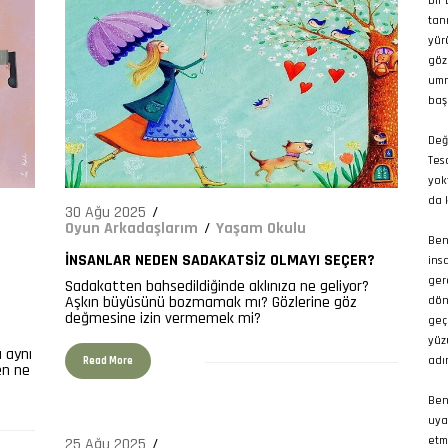
bir
tan
yür
göz
umm
baş
Değ
Tes
yokt
da 
30 Ağu 2025
Oyun Arkadaşlarım
Yaşam Okulu
Ben
İNSANLAR NEDEN SADAKATSIZ OLMAYI SEÇER?
ins
618
ger
Sadakatten bahsedildiğinde aklınıza ne geliyor?
Aşkın büyüsünü bozmamak mı? Gözlerine göz
dön
değmesine izin vermemek mi?
geç
yüz
 aynı
adı
Read More
en ne
Ben
uya
etm
25 Ağu 2025