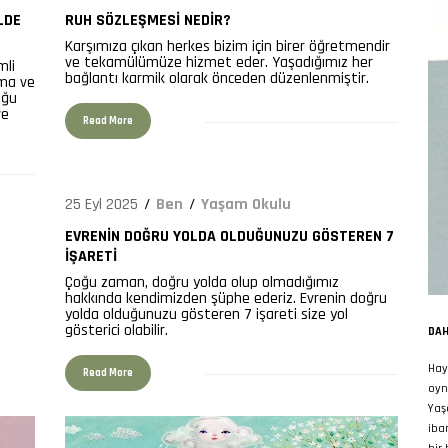
LDE
RUH SÖZLEŞMESI NEDIR?
1329
Karşımıza çıkan herkes bizim için birer öğretmendir
ve tekamülümüze hizmet eder. Yaşadığımız her
mli
bağlantı karmik olarak önceden düzenlenmiştir.
şma ve
oğu
ve
Read More
25 Eyl 2025
Ben
Yaşam Okulu
EVRENIN DOĞRU YOLDA OLDUĞUNUZU GÖSTEREN 7
İŞARETI
Çoğu zaman, doğru yolda olup olmadığımız
762
hakkında kendimizden şüphe ederiz. Evrenin doğru
yolda olduğunuzu gösteren 7 işareti size yol
gösterici olabilir.
DAH
Hay
Read More
oyn
Yaş
iba