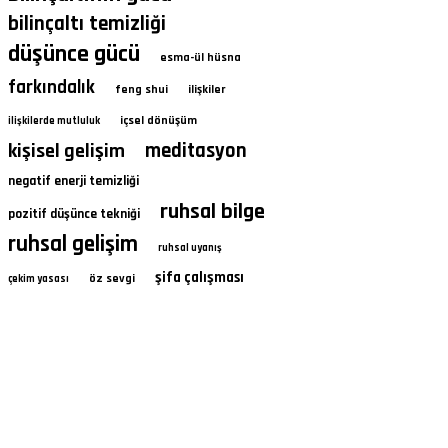
bilinçaltı temizliği
düşünce gücü
esma-ül hüsna
farkındalık
feng shui
ilişkiler
içsel dönüşüm
ilişkilerde mutluluk
kişisel gelişim
meditasyon
negatif enerji temizliği
ruhsal bilge
pozitif düşünce tekniği
ruhsal gelişim
ruhsal uyanış
şifa çalışması
öz sevgi
çekim yasası