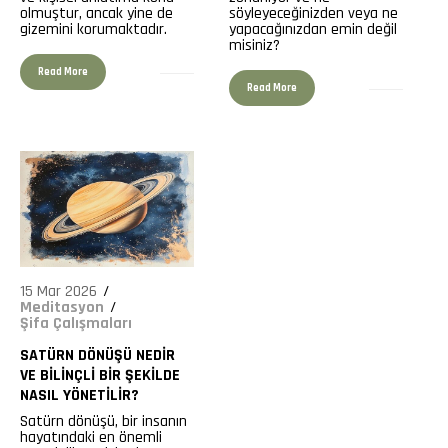
olmuştur, ancak yine de
söyleyeceğinizden veya ne
gizemini korumaktadır.
155
yapacağınızdan emin değil
misiniz?
Read More
Read More
15 Mar 2026
Meditasyon
Şifa Çalışmaları
SATÜRN DÖNÜŞÜ NEDIR
VE BILINÇLI BIR ŞEKILDE
NASIL YÖNETILIR?
Satürn dönüşü, bir insanın
hayatındaki en önemli