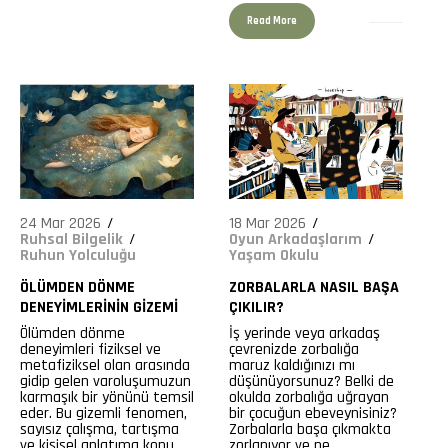
Read More
24 Mar 2026
18 Mar 2026
Ruhsal Bilgelik
Oyun Arkadaşlarım
Ruhun Yolculuğu
Yaşam Okulu
ÖLÜMDEN DÖNME
ZORBALARLA NASIL BAŞA
DENEYIMLERININ GIZEMI
ÇIKILIR?
Ölümden dönme
İş yerinde veya arkadaş
deneyimleri fiziksel ve
çevrenizde zorbalığa
metafiziksel olan arasında
maruz kaldığınızı mı
gidip gelen varoluşumuzun
düşünüyorsunuz? Belki de
karmaşık bir yönünü temsil
okulda zorbalığa uğrayan
eder. Bu gizemli fenomen,
bir çocuğun ebeveynisiniz?
sayısız çalışma, tartışma
Zorbalarla başa çıkmakta
ve kişisel anlatıma konu
zorlanıyor ve ne