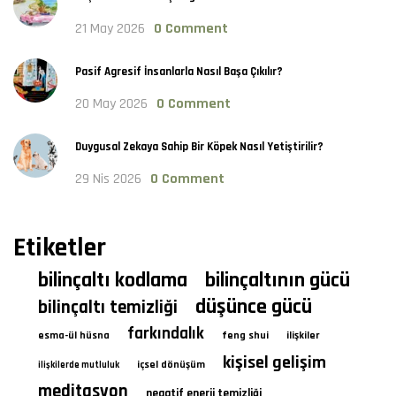
21 May 2026
0 Comment
Pasif Agresif İnsanlarla Nasıl Başa Çıkılır?
20 May 2026
0 Comment
Duygusal Zekaya Sahip Bir Köpek Nasıl Yetiştirilir?
29 Nis 2026
0 Comment
Etiketler
bilinçaltı kodlama
bilinçaltının gücü
düşünce gücü
bilinçaltı temizliği
farkındalık
esma-ül hüsna
feng shui
ilişkiler
kişisel gelişim
içsel dönüşüm
ilişkilerde mutluluk
meditasyon
negatif enerji temizliği