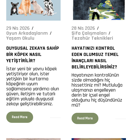
29 Nis 2026
28 Nis 2026
Oyun Arkadaşlarım
Şifa Çalışmaları
Yaşam Okulu
Tezahür Teknikleri
DUYGUSAL ZEKAYA SAHIP
HAYATINIZI KONTROL
BIR KÖPEK NASIL
EDEN OLUMSUZ TEMEL
YETIŞTIRILIR?
İNANÇLARI NASIL
BELIRLEYEBILIRSINIZ?
İster yeni bir yavru köpek
yetiştiriyor olun, ister
Hayatınızın kontrolünün
yetişkin bir kurtarma
sizde olmadığını hiç
köpeğinin uyum
hissettiniz mi? Mutluluğa
sağlamasına yardımcı olun
ulaşmanızı engelleyen
güven, iletişim ve tutarlı
derin bir içsel engel
eğitim yoluyla duygusal
195
olduğunu hiç düşündünüz
2366
zekayı geliştirebilirsiniz.
mü?
Read More
Read More