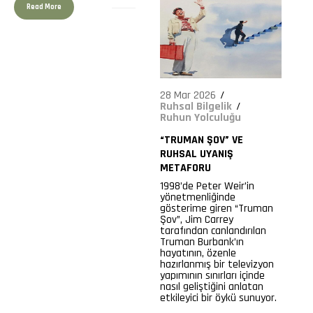
Read More
28 Mar 2026
Ruhsal Bilgelik
Ruhun Yolculuğu
“TRUMAN ŞOV” VE
RUHSAL UYANIŞ
METAFORU
1998’de Peter Weir’in
yönetmenliğinde
gösterime giren “Truman
Şov”, Jim Carrey
tarafından canlandırılan
Truman Burbank’ın
hayatının, özenle
hazırlanmış bir televizyon
yapımının sınırları içinde
126
nasıl geliştiğini anlatan
135
etkileyici bir öykü sunuyor.