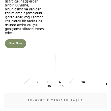
astrolojik geçişlerden
biridir. Büyüme,
olgunlaşma ve yeniden
tanımlama aşamalarını
işaret eder; çoğu zaman
kriz olarak hissedilse de
aslında evrim ve içsel
genişleme sürecini temsil
eder.
Read More
1
2
3
4
…
14
15
16
SEVGIM’LE YENIDEN BAŞLA