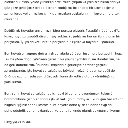
olabilir bu insan, yolda yürürken omzumuza çarpan ve yalnızca birkaç saniye
göz göze geldiğimiz biri de..Hiç tanımadığımız insanlarla hiç ummadığımız
zamanlarda yollarımız kesişir. Hiç ummazken başkalarının hikayelerine ortak
oluveririz.
Değdiğimiz hayatlar anılarımızın birer parçası oluverir. Tesadüf müdür peki?..
Hayır, hayatta tesadüf diye bir şey yoktur. Yaşadığımız her an ilahi planın bir
parçasıdır. İyi ya da kötü bütün parçalar, birleşirler ve hayatı oluştururlar.
Ben hayatı bir vapura doğru hızlı adımlarla yürüyen insanlara benzetirim hep.
Tek bir yöne doğru yürümen gerekir. Ne yavaşlayabilirsin, ne durabilirsin, ne
de geri dönebilirsin. Önündeki kapıdan diğerleriyle beraber geçmek
zorundasındır. İşte hayat yolculuğu da böyledir; yüzünü geçmişe değil de
önünde uzanan yola çevirdiğin, adımlarını dikkatlice atarak yürüdüğün bir
yolculuktur.
Ben, senin hayat yolculuğunda içindeki bilge ruhu uyandırmak, tekamül
basamaklarını çıkarken sana eşlik etmek için buradayım. Okuduğun her satırda
bilginin ışığının sana ulaşmasını ve hayata daha iyimser, daha sevgi dolu,
daha adaletli, daha hakkaniyetli ve daha farkında olarak bakmanı diliyorum.
Sevgiyle ve Işıkla...