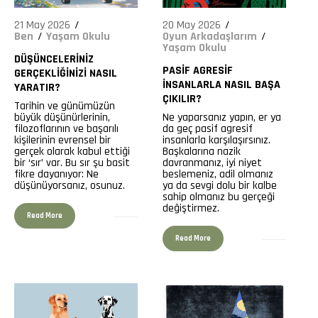
21 May 2026
20 May 2026
Ben
Yaşam Okulu
Oyun Arkadaşlarım
Yaşam Okulu
DÜŞÜNCELERINIZ
PASIF AGRESIF
GERÇEKLIĞINIZI NASIL
İNSANLARLA NASIL BAŞA
YARATIR?
ÇIKILIR?
Tarihin ve günümüzün
büyük düşünürlerinin,
Ne yaparsanız yapın, er ya
filozoflarının ve başarılı
da geç pasif agresif
kişilerinin evrensel bir
insanlarla karşılaşırsınız.
gerçek olarak kabul ettiği
Başkalarına nazik
bir ‘sır’ var. Bu sır şu basit
davranmanız, iyi niyet
fikre dayanıyor: Ne
beslemeniz, adil olmanız
düşünüyorsanız, osunuz.
ya da sevgi dolu bir kalbe
88
sahip olmanız bu gerçeği
148
değiştirmez.
Read More
Read More