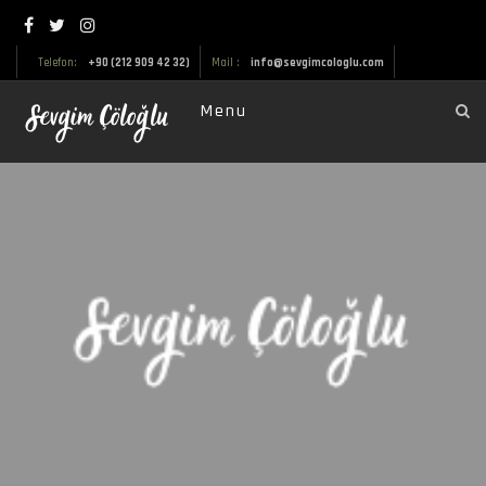
Telefon:
+90 (212 909 42 32)
Mail :
info@sevgimcologlu.com
Menu