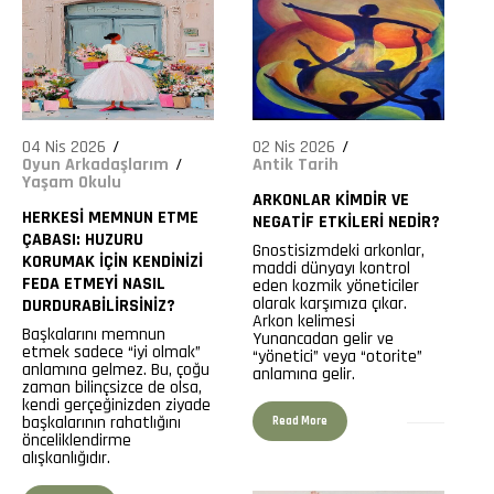
04 Nis 2026
02 Nis 2026
Oyun Arkadaşlarım
Antik Tarih
Yaşam Okulu
ARKONLAR KIMDIR VE
HERKESI MEMNUN ETME
NEGATIF ETKILERI NEDIR?
ÇABASI: HUZURU
Gnostisizmdeki arkonlar,
KORUMAK İÇIN KENDINIZI
maddi dünyayı kontrol
FEDA ETMEYI NASIL
eden kozmik yöneticiler
olarak karşımıza çıkar.
DURDURABILIRSINIZ?
Arkon kelimesi
Başkalarını memnun
Yunancadan gelir ve
etmek sadece “iyi olmak”
“yönetici” veya “otorite”
139
anlamına gelmez. Bu, çoğu
anlamına gelir.
zaman bilinçsizce de olsa,
kendi gerçeğinizden ziyade
başkalarının rahatlığını
Read More
önceliklendirme
alışkanlığıdır.