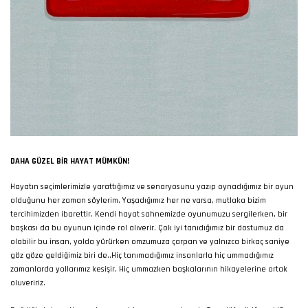
DAHA GÜZEL BIR HAYAT MÜMKÜN!
Hayatın seçimlerimizle yarattığımız ve senaryosunu yazıp oynadığımız bir oyun
olduğunu her zaman söylerim. Yaşadığımız her ne varsa, mutlaka bizim
tercihimizden ibarettir. Kendi hayat sahnemizde oyunumuzu sergilerken, bir
başkası da bu oyunun içinde rol alıverir. Çok iyi tanıdığımız bir dostumuz da
olabilir bu insan, yolda yürürken omzumuza çarpan ve yalnızca birkaç saniye
göz göze geldiğimiz biri de..Hiç tanımadığımız insanlarla hiç ummadığımız
zamanlarda yollarımız kesişir. Hiç ummazken başkalarının hikayelerine ortak
oluveririz.