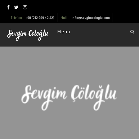
Telefon:
+90 (212 909 42 32)
Mail :
info@sevgimcologlu.com
Menu