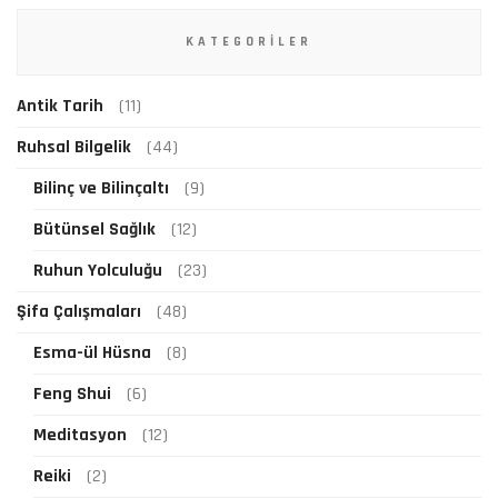
KATEGORILER
Antik Tarih
(11)
Ruhsal Bilgelik
(44)
Bilinç ve Bilinçaltı
(9)
Bütünsel Sağlık
(12)
Ruhun Yolculuğu
(23)
Şifa Çalışmaları
(48)
Esma-ül Hüsna
(8)
Feng Shui
(6)
Meditasyon
(12)
Reiki
(2)