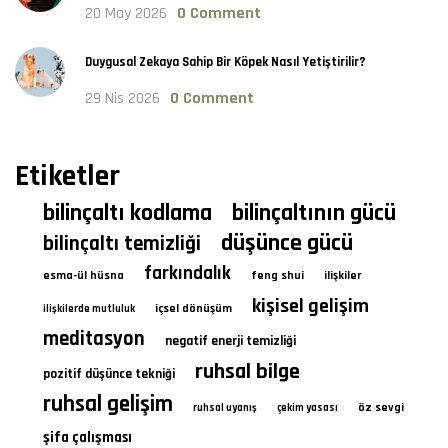
20 May 2026
0 Comment
Duygusal Zekaya Sahip Bir Köpek Nasıl Yetiştirilir?
29 Nis 2026
0 Comment
Etiketler
bilinçaltı kodlama
bilinçaltının gücü
düşünce gücü
bilinçaltı temizliği
farkındalık
esma-ül hüsna
feng shui
ilişkiler
kişisel gelişim
içsel dönüşüm
ilişkilerde mutluluk
meditasyon
negatif enerji temizliği
ruhsal bilge
pozitif düşünce tekniği
ruhsal gelişim
öz sevgi
ruhsal uyanış
çekim yasası
şifa çalışması