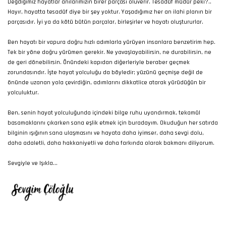
Değdiğimiz hayatlar anılarımızın birer parçası oluverir. Tesadüf müdür peki?..
Hayır, hayatta tesadüf diye bir şey yoktur. Yaşadığımız her an ilahi planın bir
parçasıdır. İyi ya da kötü bütün parçalar, birleşirler ve hayatı oluştururlar.
Ben hayatı bir vapura doğru hızlı adımlarla yürüyen insanlara benzetirim hep.
Tek bir yöne doğru yürümen gerekir. Ne yavaşlayabilirsin, ne durabilirsin, ne
de geri dönebilirsin. Önündeki kapıdan diğerleriyle beraber geçmek
zorundasındır. İşte hayat yolculuğu da böyledir; yüzünü geçmişe değil de
önünde uzanan yola çevirdiğin, adımlarını dikkatlice atarak yürüdüğün bir
yolculuktur.
Ben, senin hayat yolculuğunda içindeki bilge ruhu uyandırmak, tekamül
basamaklarını çıkarken sana eşlik etmek için buradayım. Okuduğun her satırda
bilginin ışığının sana ulaşmasını ve hayata daha iyimser, daha sevgi dolu,
daha adaletli, daha hakkaniyetli ve daha farkında olarak bakmanı diliyorum.
Sevgiyle ve Işıkla...