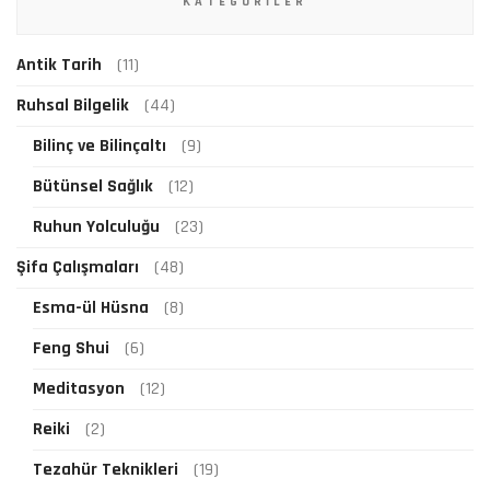
KATEGORILER
Antik Tarih
(11)
Ruhsal Bilgelik
(44)
Bilinç ve Bilinçaltı
(9)
Bütünsel Sağlık
(12)
Ruhun Yolculuğu
(23)
Şifa Çalışmaları
(48)
Esma-ül Hüsna
(8)
Feng Shui
(6)
Meditasyon
(12)
Reiki
(2)
Tezahür Teknikleri
(19)