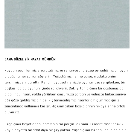
DAHA GÜZEL BIR HAYAT MÜMKÜN!
Hayatın seçimlerimizle yarattığımız ve senaryosunu yazıp oynadığımız bir oyun
olduğunu her zaman söylerim. Yaşadığımız her ne varsa, mutlaka bizim
tercihimizden ibarettir. Kendi hayat sahnemizde oyunumuzu sergilerken, bir
başkası da bu oyunun içinde rol alıverir. Çok iyi tanıdığımız bir dostumuz da
olabilir bu insan, yolda yürürken omzumuza çarpan ve yalnızca birkaç saniye
göz göze geldiğimiz biri de..Hiç tanımadığımız insanlarla hiç ummadığımız
zamanlarda yollarımız kesişir. Hiç ummazken başkalarının hikayelerine ortak
oluveririz.
Değdiğimiz hayatlar anılarımızın birer parçası oluverir. Tesadüf müdür peki?..
Hayır, hayatta tesadüf diye bir şey yoktur. Yaşadığımız her an ilahi planın bir