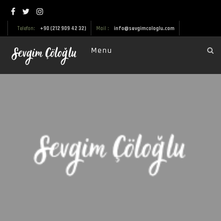
Telefon:
+90 (212 909 42 32)
Mail :
info@sevgimcologlu.com
Menu