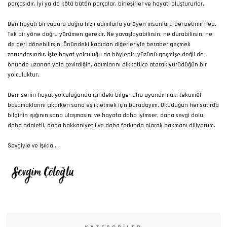
parçasıdır. İyi ya da kötü bütün parçalar, birleşirler ve hayatı oluştururlar.
Ben hayatı bir vapura doğru hızlı adımlarla yürüyen insanlara benzetirim hep.
Tek bir yöne doğru yürümen gerekir. Ne yavaşlayabilirsin, ne durabilirsin, ne
de geri dönebilirsin. Önündeki kapıdan diğerleriyle beraber geçmek
zorundasındır. İşte hayat yolculuğu da böyledir; yüzünü geçmişe değil de
önünde uzanan yola çevirdiğin, adımlarını dikkatlice atarak yürüdüğün bir
yolculuktur.
Ben, senin hayat yolculuğunda içindeki bilge ruhu uyandırmak, tekamül
basamaklarını çıkarken sana eşlik etmek için buradayım. Okuduğun her satırda
bilginin ışığının sana ulaşmasını ve hayata daha iyimser, daha sevgi dolu,
daha adaletli, daha hakkaniyetli ve daha farkında olarak bakmanı diliyorum.
Sevgiyle ve Işıkla...