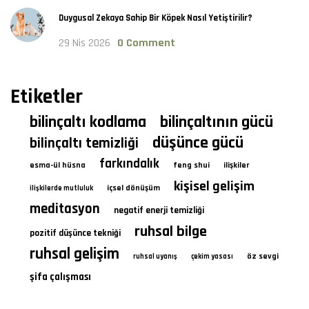
Duygusal Zekaya Sahip Bir Köpek Nasıl Yetiştirilir?
29 Nis 2026
0 Comment
Etiketler
bilinçaltı kodlama
bilinçaltının gücü
düşünce gücü
bilinçaltı temizliği
farkındalık
esma-ül hüsna
feng shui
ilişkiler
kişisel gelişim
içsel dönüşüm
ilişkilerde mutluluk
meditasyon
negatif enerji temizliği
ruhsal bilge
pozitif düşünce tekniği
ruhsal gelişim
öz sevgi
ruhsal uyanış
çekim yasası
şifa çalışması