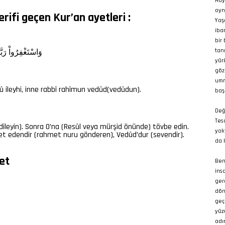
Hay
oyn
erifi geçen Kur’an ayetleri :
Yaş
iba
bir
tan
وَاسْتَغْفِرُواْ
رَبَ
yür
göz
umm
ileyhi, inne rabbî rahîmun vedûd(vedûdun).
baş
Değ
Tes
(dileyin). Sonra O’na (Resûl veya mürşid önünde) tövbe edin.
yokt
 edendir (rahmet nuru gönderen), Vedûd’dur (sevendir).
da 
yet
Ben
ins
ger
dön
geç
yüz
adı