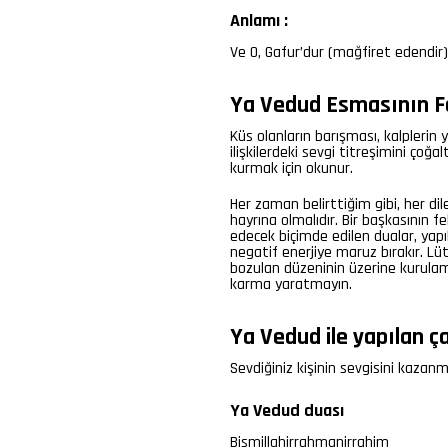
Anlamı :
Ve O, Gafur’dur (mağfiret edendir)
Ya Vedud Esmasının Fa
Küs olanların barışması, kalpleri
ilişkilerdeki sevgi titreşimini çoğa
kurmak için okunur.
Her zaman belirttiğim gibi, her di
hayrına olmalıdır. Bir başkasının f
edecek biçimde edilen dualar, yapıl
negatif enerjiye maruz bırakır. Lü
bozulan düzeninin üzerine kurulam
karma yaratmayın.
Ya Vedud ile yapılan ç
Sevdiğiniz kişinin sevgisini kazan
Ya Vedud duası
Bismillahirrahmanirrahim