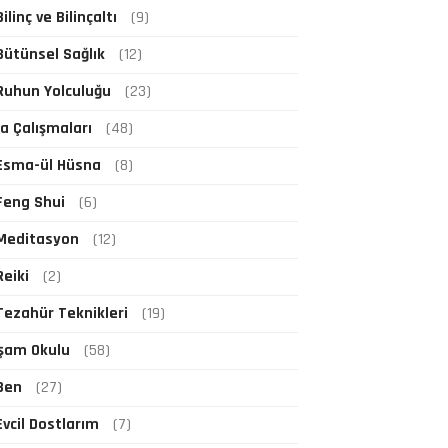
Bilinç ve Bilinçaltı
(9)
Bütünsel Sağlık
(12)
Ruhun Yolculuğu
(23)
fa Çalışmaları
(48)
Esma-ül Hüsna
(8)
Feng Shui
(6)
Meditasyon
(12)
Reiki
(2)
Tezahür Teknikleri
(19)
şam Okulu
(58)
Ben
(27)
Evcil Dostlarım
(7)