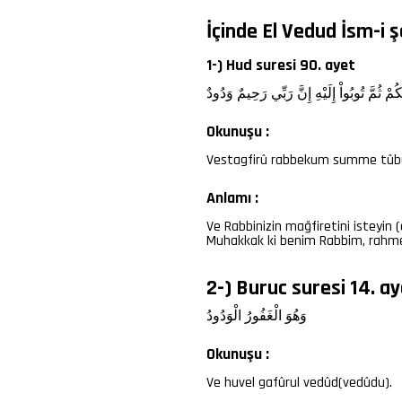
İçinde El Vedud İsm-i ş
1-) Hud suresi 90. ayet
ّكُمْ
ثُمَّ
تُوبُواْ
إِلَيْهِ
إِنَّ
رَبِّي
رَحِيمٌ
وَدُودٌ
Okunuşu :
Vestagfirû rabbekum summe tûbû 
Anlamı :
Ve Rabbinizin mağfiretini isteyin 
Muhakkak ki benim Rabbim, rahmet
2-) Buruc suresi 14. a
وَهُوَ
الْغَفُورُ
الْوَدُودُ
Okunuşu :
Ve huvel gafûrul vedûd(vedûdu).