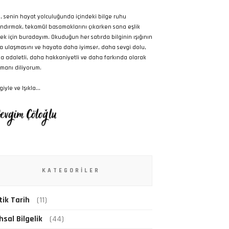
, senin hayat yolculuğunda içindeki bilge ruhu
ndırmak, tekamül basamaklarını çıkarken sana eşlik
ek için buradayım. Okuduğun her satırda bilginin ışığının
a ulaşmasını ve hayata daha iyimser, daha sevgi dolu,
a adaletli, daha hakkaniyetli ve daha farkında olarak
manı diliyorum.
iyle ve Işıkla...
KATEGORILER
tik Tarih
(11)
hsal Bilgelik
(44)