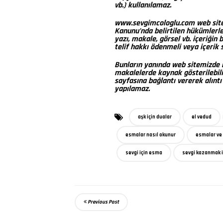
vb.) kullanılamaz.
www.sevgimcologlu.com web sitesi
Kanunu’nda belirtilen hükümlerl
yazı, makale, görsel vb. içeriğin
telif hakkı ödenmeli veya içerik s
Bunların yanında web sitemizde bu
makalelerde kaynak gösterilebilir
sayfasına bağlantı vererek alıntı y
yapılamaz.
aşk için dualar
el vedud
esmalar nasıl okunur
esmalar ve 
sevgi için esma
sevgi kazanmak 
Previous Post