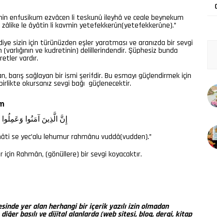
min enfusikum ezvâcen li teskunû ileyhâ ve ceale beynekum
zâlike le âyâtin li kavmin yetefekkerûn(yetefekkerûne).”
 diye sizin için türünüzden eşler yaratması ve aranızda bir sevgi
varlığının ve kudretinin) delillerindendir. Şüphesiz bunda
etler vardır.
n, barış sağlayan bir ismi şerifdir. Bu esmayı güçlendirmek için
birlikte okursanız sevgi bağı güçlenecektir.
im
إِنَّ
الَّذِينَ
آمَنُوا
وَعَمِلُوا
ihâti se yec’alu lehumur rahmânu vuddâ(vudden).”
er için Rahmân, (gönüllere) bir sevgi koyacaktır.
nde yer alan herhangi bir içerik yazılı izin olmadan
ğer basılı ve dijital alanlarda (web sitesi, blog, dergi, kitap