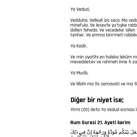
Ya Vedud,
Vedduha. Velleyli iza seca. Ma ved
minel’ula. Ve lesevfe yu’tıyke ra
dallen feheda. Ve vecedeke ‘aile
tenher. Ve emma binı’meti rabbik
Ya Kadir,
Ve min ayatihı en haleka leküm m
meveddetev ve rahmeh inne fı zali
Ya Mucib,
Ve lillahi ma fis semavati ve ma fi
Diğer bir niyet ise;
Yirmi (20) defa Ya Vedud esması il
Rum Suresi 21. Ayeti kerim
عَلَ
بَيْنَكُم
مَّوَدَّةً
وَرَحْمَةً
إِنَّ
فِي
ذَلِكَ