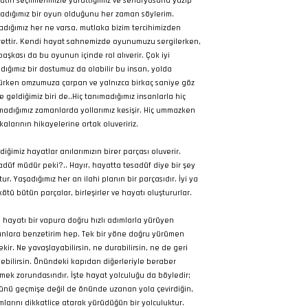
atın seçimlerimizle yarattığımız ve senaryosunu yazıp
adığımız bir oyun olduğunu her zaman söylerim.
adığımız her ne varsa, mutlaka bizim tercihimizden
rettir. Kendi hayat sahnemizde oyunumuzu sergilerken,
 başkası da bu oyunun içinde rol alıverir. Çok iyi
ıdığımız bir dostumuz da olabilir bu insan, yolda
ürken omzumuza çarpan ve yalnızca birkaç saniye göz
e geldiğimiz biri de..Hiç tanımadığımız insanlarla hiç
adığımız zamanlarda yollarımız kesişir. Hiç ummazken
kalarının hikayelerine ortak oluveririz.
diğimiz hayatlar anılarımızın birer parçası oluverir.
adüf müdür peki?.. Hayır, hayatta tesadüf diye bir şey
ur. Yaşadığımız her an ilahi planın bir parçasıdır. İyi ya
kötü bütün parçalar, birleşirler ve hayatı oluştururlar.
 hayatı bir vapura doğru hızlı adımlarla yürüyen
anlara benzetirim hep. Tek bir yöne doğru yürümen
ekir. Ne yavaşlayabilirsin, ne durabilirsin, ne de geri
ebilirsin. Önündeki kapıdan diğerleriyle beraber
mek zorundasındır. İşte hayat yolculuğu da böyledir;
ünü geçmişe değil de önünde uzanan yola çevirdiğin,
mlarını dikkatlice atarak yürüdüğün bir yolculuktur.