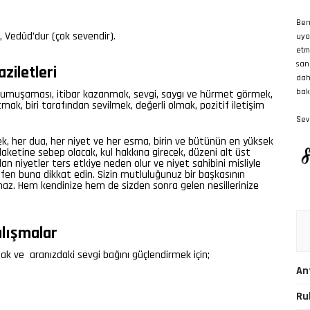
Ben
, Vedûd’dur (çok sevendir).
uya
etm
san
ziletleri
dah
bak
n yumuşaması, itibar kazanmak, sevgi, saygı ve hürmet görmek,
ltmak, biri tarafından sevilmek, değerli olmak, pozitif iletişim
Sevg
lek, her dua, her niyet ve her esma, birin ve bütünün en yüksek
elaketine sebep olacak, kul hakkına girecek, düzeni alt üst
an niyetler ters etkiye neden olur ve niyet sahibini misliyle
tfen buna dikkat edin. Sizin mutluluğunuz bir başkasının
az. Hem kendinize hem de sizden sonra gelen nesillerinize
alışmalar
mak ve aranızdaki sevgi bağını güçlendirmek için;
An
Ru