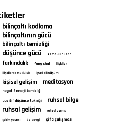
tiketler
bilinçaltı kodlama
bilinçaltının gücü
bilinçaltı temizliği
düşünce gücü
esma-ül hüsna
farkındalık
feng shui
ilişkiler
içsel dönüşüm
ilişkilerde mutluluk
kişisel gelişim
meditasyon
negatif enerji temizliği
ruhsal bilge
pozitif düşünce tekniği
ruhsal gelişim
ruhsal uyanış
şifa çalışması
öz sevgi
çekim yasası