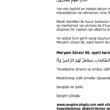
لَآيَاتٍ
لِّقَوْمٍ
يَتَفَكَّرُونَ
“Ve min âyâtihî en halaka lekum 
meveddeten ve rahmeten, inne fî 
Meali:
Kendileri ile huzur bulasınız
ve merhamet var etmesi de O’nun (
düşünen bir toplum için elbette ibr
Ya vedud İsmi şerifi sevgi oluştura
Meryem süresi 96. ayeti kerim ile 
Meryem Süresi 96. ayeti ker
الصَّالِحَاتِ
سَيَجْعَلُ
لَهُمُ
الرَّحْمَنُ
وُدًّا
“İnnellezîne âmenû ve amilus sâl
Meali:İnanıp salih ameller işleyenl
Sevgiyle ve Işıkla,
Sevgim Çöloğlu
www.sevgimcologlu.com web sitesi
kopyalanamaz, değiştirilemez ve di