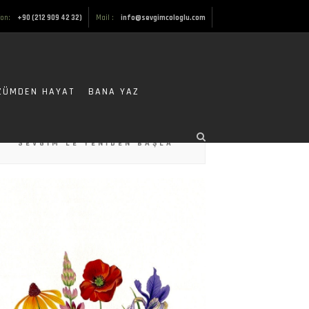
fon:
+90 (212 909 42 32)
Mail :
info@sevgimcologlu.com
ZÜMDEN HAYAT
BANA YAZ
SEVGIM’LE YENIDEN BAŞLA