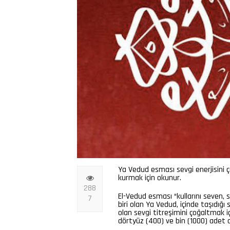
Ya Vedud esması sevgi enerjisini 
kurmak için okunur.
288
El-Vedud esması
“kullarını seven,
7
biri olan Ya Vedud, içinde taşıdığı
olan sevgi titreşimini çoğaltmak için
dörtyüz (400) ve bin (1000) adet o