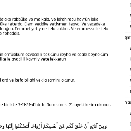
de’ake rabbüke ve ma kala. Ve lel’ahıretü hayrün leke
bbüke feterda. Elem yecidke yetiymen feava. Ve vecedeke
n feağna. Femmel yetiyme fela takher. Ve emmessaile fela
e fehaddis.
Şi
in enfüsiküm ezvacel li teskünu ileyha ve ceale beyneküm
ke le ayatil li kavmiy yetefekkerun
l ard ve kefa billahi vekıla (amin) okunur.
Ya
e birlikte 7-11-21-41 defa Rum süresi 21. ayeti kerim okunur.
وَمِنْ
آيَاتِهِ
أَنْ
خَلَقَ
لَكُم
مِّنْ
أَنفُسِكُمْ
أَزْوَاجًا
لِّتَسْكُنُوا
إِلَيْهَا
وَجَ