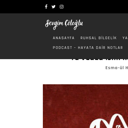
ANASAYFA
RUHSAL BILGELIK
YA
PODCAST – HAYATA DAIR NOTLAR
Ya Vedud İsmi İl
Esma-ül 