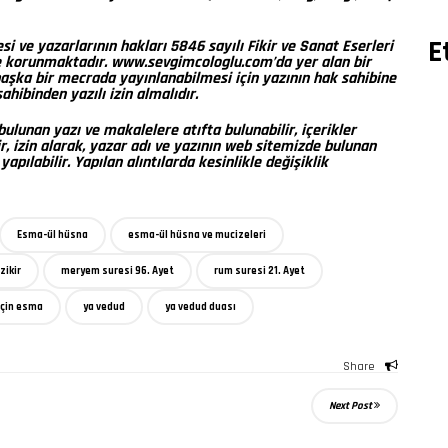
E
 ve yazarlarının hakları 5846 sayılı Fikir ve Sanat Eserleri
e korunmaktadır. www.sevgimcologlu.com’da yer alan bir
 başka bir mecrada yayınlanabilmesi için yazının hak sahibine
ahibinden yazılı izin almalıdır.
lunan yazı ve makalelere atıfta bulunabilir, içerikler
, izin alarak, yazar adı ve yazının web sitemizde bulunan
apılabilir. Yapılan alıntılarda kesinlikle değişiklik
Esma-ül hüsna
esma-ül hüsna ve mucizeleri
zikir
meryem suresi 96. Ayet
rum suresi 21. Ayet
için esma
ya vedud
ya vedud duası
Share
Next Post